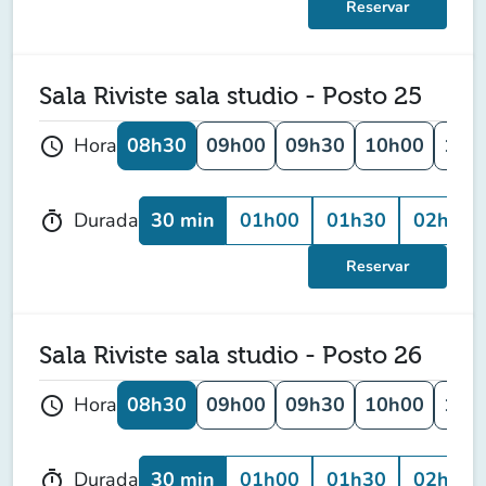
Reservar
Sala Riviste sala studio - Posto 25
08h30
09h00
09h30
10h00
10h
Hora
schedule
30 min
01h00
01h30
02h00
Durada
timer
Reservar
Sala Riviste sala studio - Posto 26
08h30
09h00
09h30
10h00
10h
Hora
schedule
30 min
01h00
01h30
02h00
Durada
timer