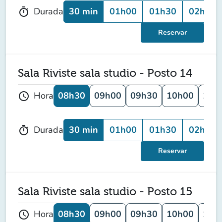
30 min
01h00
01h30
02h00
Durada
timer
Reservar
Sala Riviste sala studio - Posto 14
08h30
09h00
09h30
10h00
10h
Hora
schedule
30 min
01h00
01h30
02h00
Durada
timer
Reservar
Sala Riviste sala studio - Posto 15
08h30
09h00
09h30
10h00
10h
Hora
schedule