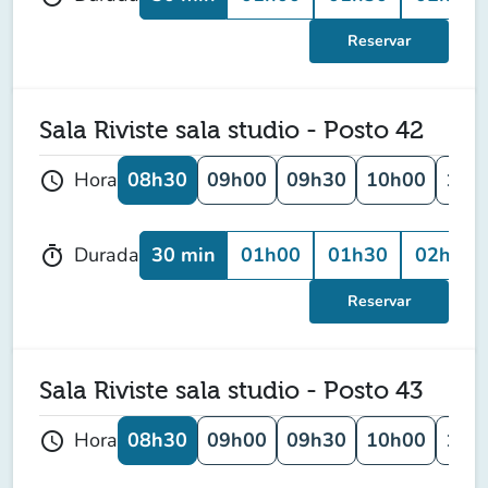
Reservar
Sala Riviste sala studio - Posto 42
08h30
09h00
09h30
10h00
10h
Hora
schedule
30 min
01h00
01h30
02h00
Durada
timer
Reservar
Sala Riviste sala studio - Posto 43
08h30
09h00
09h30
10h00
10h
Hora
schedule