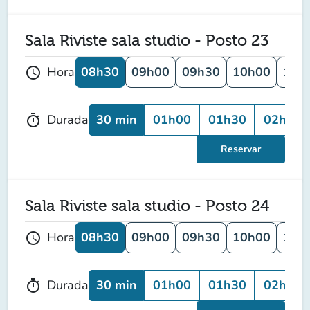
Sala Riviste sala studio - Posto 23
08h30
09h00
09h30
10h00
10h
Hora
schedule
30 min
01h00
01h30
02h00
Durada
timer
Reservar
Sala Riviste sala studio - Posto 24
08h30
09h00
09h30
10h00
10h
Hora
schedule
30 min
01h00
01h30
02h00
Durada
timer