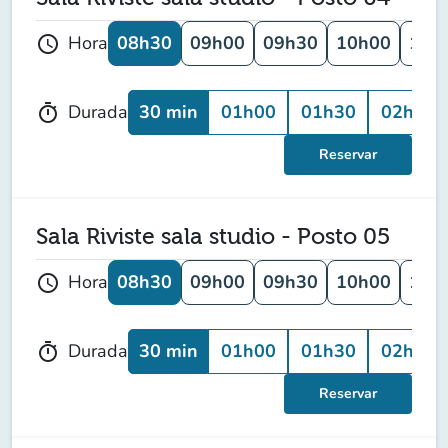
08h30
09h00
09h30
10h00
10h
Hora
schedule
30 min
01h00
01h30
02h00
Durada
timer
Reservar
Sala Riviste sala studio - Posto 05
08h30
09h00
09h30
10h00
10h
Hora
schedule
30 min
01h00
01h30
02h00
Durada
timer
Reservar