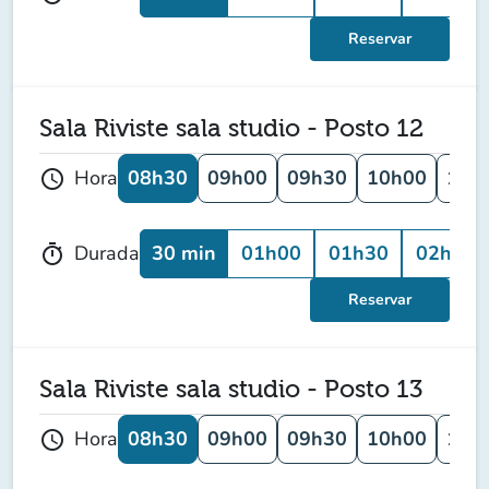
Reservar
Sala Riviste sala studio - Posto 12
08h30
09h00
09h30
10h00
10h
Hora
schedule
30 min
01h00
01h30
02h00
Durada
timer
Reservar
Sala Riviste sala studio - Posto 13
08h30
09h00
09h30
10h00
10h
Hora
schedule