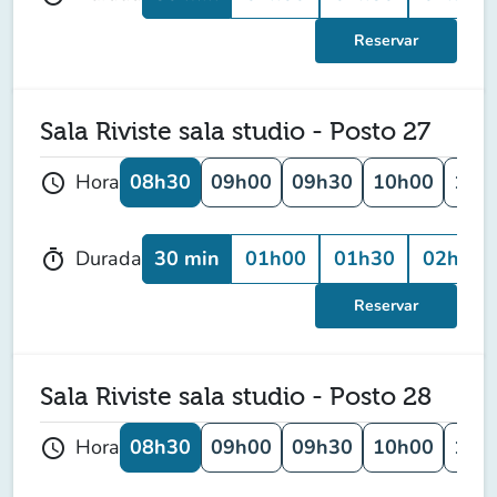
Reservar
Sala Riviste sala studio - Posto 27
08h30
09h00
09h30
10h00
10h
Hora
schedule
30 min
01h00
01h30
02h00
Durada
timer
Reservar
Sala Riviste sala studio - Posto 28
08h30
09h00
09h30
10h00
10h
Hora
schedule