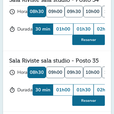
08h30
09h00
09h30
10h00
10h
Hora
schedule
30 min
01h00
01h30
02h00
Durada
timer
Reservar
Sala Riviste sala studio - Posto 35
08h30
09h00
09h30
10h00
10h
Hora
schedule
30 min
01h00
01h30
02h00
Durada
timer
Reservar