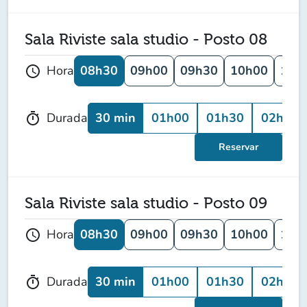
Sala Riviste sala studio - Posto 08
08h30
09h00
09h30
10h00
10h
Hora
schedule
30 min
01h00
01h30
02h00
Durada
timer
Reservar
Sala Riviste sala studio - Posto 09
08h30
09h00
09h30
10h00
10h
Hora
schedule
30 min
01h00
01h30
02h00
Durada
timer