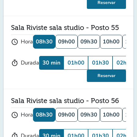
Reservar
Sala Riviste sala studio - Posto 55
08h30
09h00
09h30
10h00
10h
Hora
schedule
30 min
01h00
01h30
02h00
Durada
timer
Reservar
Sala Riviste sala studio - Posto 56
08h30
09h00
09h30
10h00
10h
Hora
schedule
30 min
01h00
01h30
02h00
Durada
timer