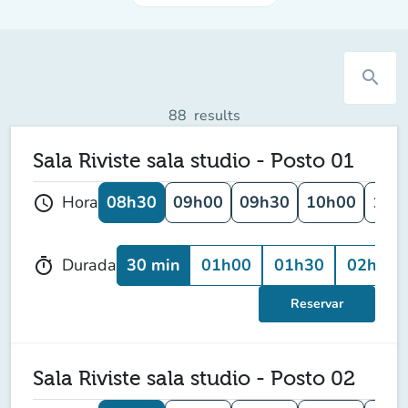
search
88
results
Sala Riviste sala studio - Posto 01
08h30
09h00
09h30
10h00
10h
Hora
schedule
30 min
01h00
01h30
02h00
Durada
timer
Reservar
Sala Riviste sala studio - Posto 02