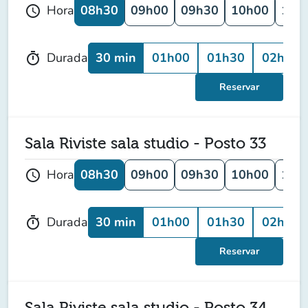
08h30
09h00
09h30
10h00
10h
Hora
schedule
30 min
01h00
01h30
02h00
Durada
timer
Reservar
Sala Riviste sala studio - Posto 33
08h30
09h00
09h30
10h00
10h
Hora
schedule
30 min
01h00
01h30
02h00
Durada
timer
Reservar
Sala Riviste sala studio - Posto 34