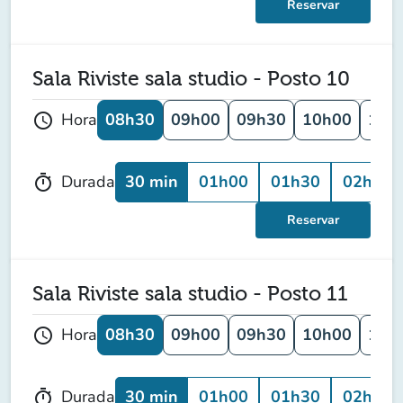
Reservar
Sala Riviste sala studio - Posto 10
08h30
09h00
09h30
10h00
10h
Hora
schedule
30 min
01h00
01h30
02h00
Durada
timer
Reservar
Sala Riviste sala studio - Posto 11
08h30
09h00
09h30
10h00
10h
Hora
schedule
30 min
01h00
01h30
02h00
Durada
timer