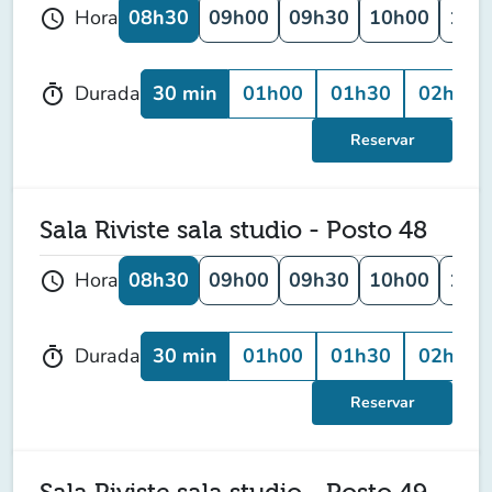
08h30
09h00
09h30
10h00
10h
Hora
schedule
30 min
01h00
01h30
02h00
Durada
timer
Reservar
Sala Riviste sala studio - Posto 48
08h30
09h00
09h30
10h00
10h
Hora
schedule
30 min
01h00
01h30
02h00
Durada
timer
Reservar