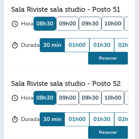
Sala Riviste sala studio - Posto 51
08h30
09h00
09h30
10h00
10h
Hora
schedule
30 min
01h00
01h30
02h00
Durada
timer
Reservar
Sala Riviste sala studio - Posto 52
08h30
09h00
09h30
10h00
10h
Hora
schedule
30 min
01h00
01h30
02h00
Durada
timer
Reservar