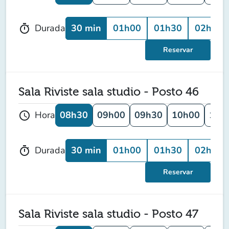
30 min
01h00
01h30
02h00
Durada
timer
Reservar
Sala Riviste sala studio - Posto 46
08h30
09h00
09h30
10h00
10h
Hora
schedule
30 min
01h00
01h30
02h00
Durada
timer
Reservar
Sala Riviste sala studio - Posto 47