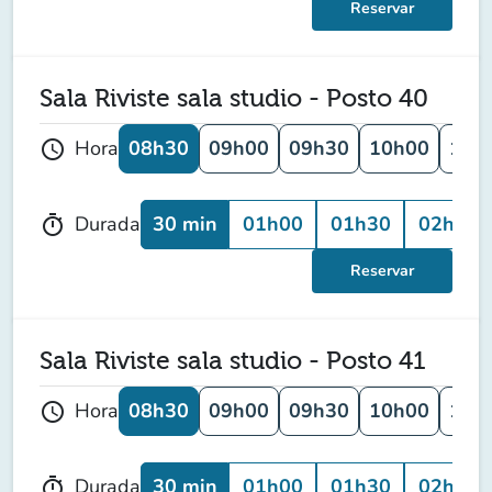
Reservar
Sala Riviste sala studio - Posto 40
08h30
09h00
09h30
10h00
10h
Hora
schedule
30 min
01h00
01h30
02h00
Durada
timer
Reservar
Sala Riviste sala studio - Posto 41
08h30
09h00
09h30
10h00
10h
Hora
schedule
30 min
01h00
01h30
02h00
Durada
timer