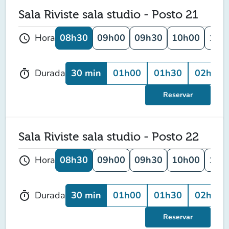
Sala Riviste sala studio - Posto 21
08h30
09h00
09h30
10h00
10h
Hora
schedule
30 min
01h00
01h30
02h00
Durada
timer
Reservar
Sala Riviste sala studio - Posto 22
08h30
09h00
09h30
10h00
10h
Hora
schedule
30 min
01h00
01h30
02h00
Durada
timer
Reservar