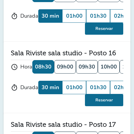
30 min
01h00
01h30
02h00
Durada
timer
Reservar
Sala Riviste sala studio - Posto 16
08h30
09h00
09h30
10h00
10h
Hora
schedule
30 min
01h00
01h30
02h00
Durada
timer
Reservar
Sala Riviste sala studio - Posto 17