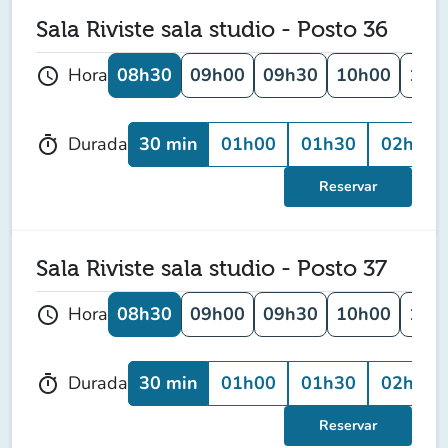
Sala Riviste sala studio - Posto 36
08h30
09h00
09h30
10h00
10h
Hora
schedule
30 min
01h00
01h30
02h00
Durada
timer
Reservar
Sala Riviste sala studio - Posto 37
08h30
09h00
09h30
10h00
10h
Hora
schedule
30 min
01h00
01h30
02h00
Durada
timer
Reservar