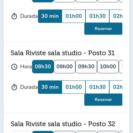
30 min
01h00
01h30
02h00
Durada
timer
Reservar
Sala Riviste sala studio - Posto 31
08h30
09h00
09h30
10h00
10h
Hora
schedule
30 min
01h00
01h30
02h00
Durada
timer
Reservar
Sala Riviste sala studio - Posto 32