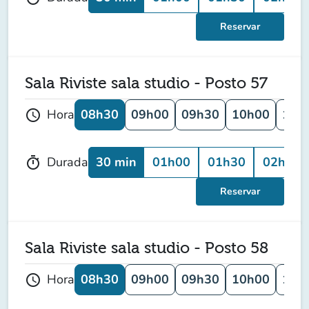
Reservar
Sala Riviste sala studio - Posto 57
08h30
09h00
09h30
10h00
10h
Hora
schedule
30 min
01h00
01h30
02h00
Durada
timer
Reservar
Sala Riviste sala studio - Posto 58
08h30
09h00
09h30
10h00
10h
Hora
schedule