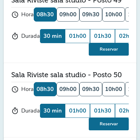
Sala Riviste sala studio - Posto 49
08h30
09h00
09h30
10h00
10h
Hora
schedule
30 min
01h00
01h30
02h00
Durada
timer
Reservar
Sala Riviste sala studio - Posto 50
08h30
09h00
09h30
10h00
10h
Hora
schedule
30 min
01h00
01h30
02h00
Durada
timer
Reservar