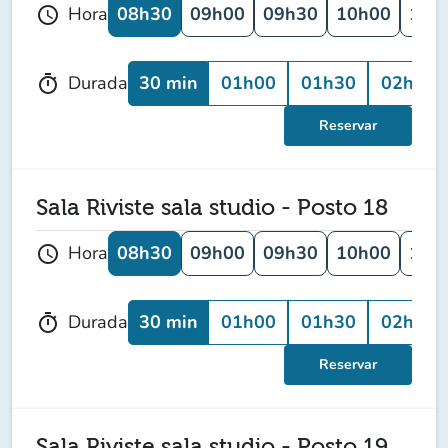
08h30
09h00
09h30
10h00
10h
Hora
schedule
30 min
01h00
01h30
02h00
Durada
timer
Reservar
Sala Riviste sala studio - Posto 18
08h30
09h00
09h30
10h00
10h
Hora
schedule
30 min
01h00
01h30
02h00
Durada
timer
Reservar
Sala Riviste sala studio - Posto 19