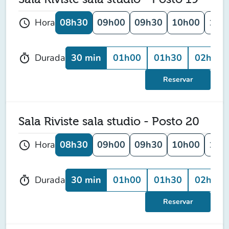
08h30
09h00
09h30
10h00
10h
Hora
schedule
30 min
01h00
01h30
02h00
Durada
timer
Reservar
Sala Riviste sala studio - Posto 20
08h30
09h00
09h30
10h00
10h
Hora
schedule
30 min
01h00
01h30
02h00
Durada
timer
Reservar