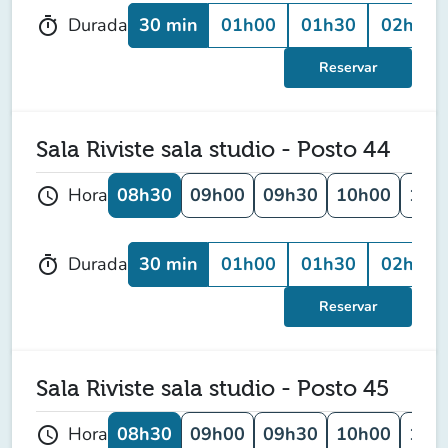
30 min
01h00
01h30
02h00
Durada
timer
Reservar
Sala Riviste sala studio - Posto 44
08h30
09h00
09h30
10h00
10h
Hora
schedule
30 min
01h00
01h30
02h00
Durada
timer
Reservar
Sala Riviste sala studio - Posto 45
08h30
09h00
09h30
10h00
10h
Hora
schedule