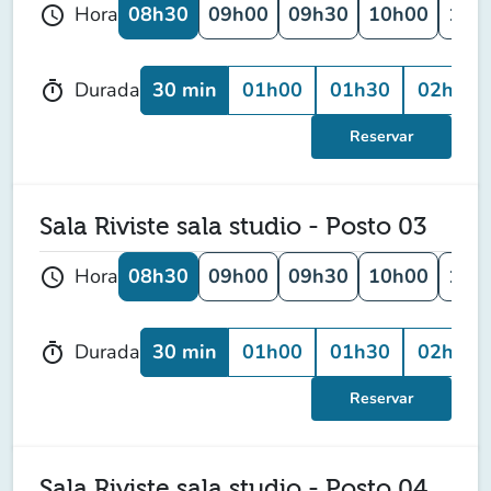
08h30
09h00
09h30
10h00
10h
Hora
schedule
30 min
01h00
01h30
02h00
Durada
timer
Reservar
Sala Riviste sala studio - Posto 03
08h30
09h00
09h30
10h00
10h
Hora
schedule
30 min
01h00
01h30
02h00
Durada
timer
Reservar
Sala Riviste sala studio - Posto 04