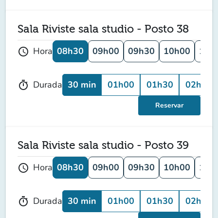
Sala Riviste sala studio - Posto 38
08h30
09h00
09h30
10h00
10h
Hora
schedule
30 min
01h00
01h30
02h00
Durada
timer
Reservar
Sala Riviste sala studio - Posto 39
08h30
09h00
09h30
10h00
10h
Hora
schedule
30 min
01h00
01h30
02h00
Durada
timer