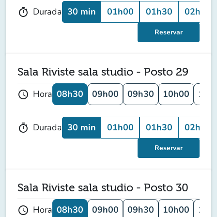
30 min
01h00
01h30
02h00
Durada
timer
Reservar
Sala Riviste sala studio - Posto 29
08h30
09h00
09h30
10h00
10h
Hora
schedule
30 min
01h00
01h30
02h00
Durada
timer
Reservar
Sala Riviste sala studio - Posto 30
08h30
09h00
09h30
10h00
10h
Hora
schedule