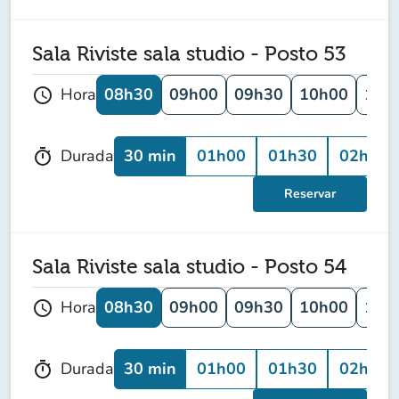
Sala Riviste sala studio - Posto 53
08h30
09h00
09h30
10h00
10h
Hora
schedule
30 min
01h00
01h30
02h00
Durada
timer
Reservar
Sala Riviste sala studio - Posto 54
08h30
09h00
09h30
10h00
10h
Hora
schedule
30 min
01h00
01h30
02h00
Durada
timer