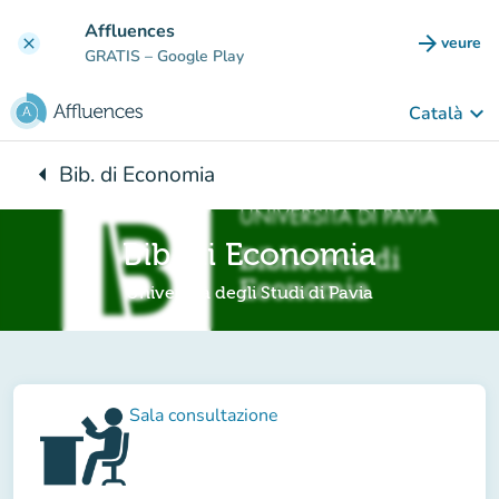
Go to main content
Affluences
arrow_forward
veure
clear
(new t
GRATIS
– Google Play
keyboard_arrow_down
Català
arrow_left
Bib. di Economia
Back to:
Bib. di Economia
Università degli Studi di Pavia
Sala consultazione