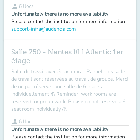
person
6
llocs
Unfortunately there is no more availability
Please contact the institution for more information
support-infra@audencia.com
Salle 750 - Nantes KH Atlantic 1er
étage
Salle de travail avec écran mural. Rappel : les salles
de travail sont réservées au travail de groupe. Merci
de ne pas réserver une salle de 6 places
individuellement /!\ Reminder: work rooms are
reserved for group work. Please do not reserve a 6-
seat room individually /!\
person
6
llocs
Unfortunately there is no more availability
Please contact the institution for more information