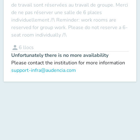
de travail sont réservées au travail de groupe. Merci
de ne pas réserver une salle de 6 places
individuellement /!\ Reminder: work rooms are
reserved for group work. Please do not reserve a 6-
seat room individually /!\
person
6
llocs
Unfortunately there is no more availability
Please contact the institution for more information
support-infra@audencia.com