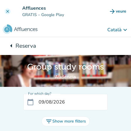
Go to main content
Affluences
arrow_forward
veure
clear
(new t
GRATIS
– Google Play
keyboard_arrow_down
Català
arrow_left
Reserva
Back to:
Group study rooms
Audencia
For which day?
calendar_today
filter_list
Show more filters