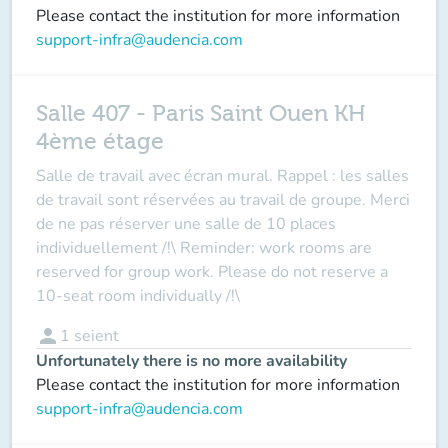
Please contact the institution for more information
support-infra@audencia.com
Salle 407 - Paris Saint Ouen KH
4ème étage
Salle de travail avec écran mural. Rappel : les salles
de travail sont réservées au travail de groupe. Merci
de ne pas réserver une salle de 10 places
individuellement /!\ Reminder: work rooms are
reserved for group work. Please do not reserve a
10-seat room individually /!\
person
1
seient
Unfortunately there is no more availability
Please contact the institution for more information
support-infra@audencia.com