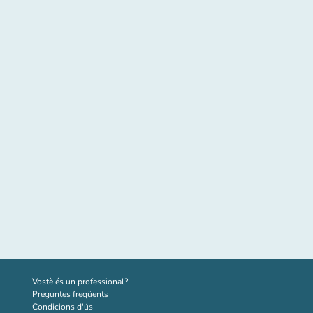
(new tab)
Vostè és un professional?
Preguntes freqüents
Condicions d'ús