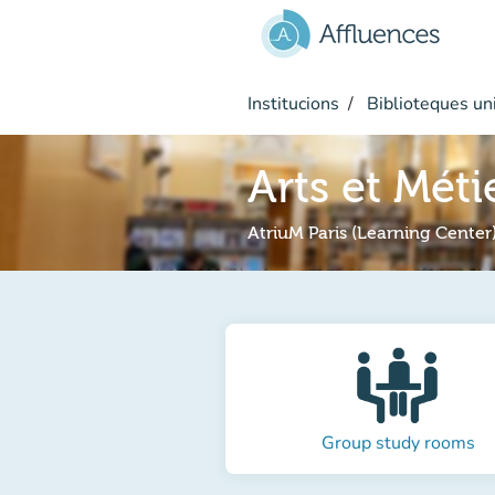
Go to main content
Institucions
Biblioteques uni
Arts et Méti
AtriuM Paris (Learning Center
Group study rooms