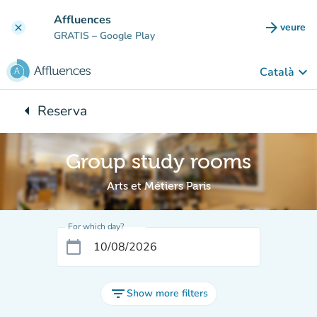
Go to main content
Affluences
arrow_forward
veure
clear
(new t
GRATIS
– Google Play
keyboard_arrow_down
Català
arrow_left
Reserva
Back to:
Group study rooms
Arts et Métiers Paris
For which day?
calendar_today
filter_list
Show more filters