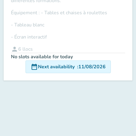
différentes formations.
Équipement
: - Tables et chaises à roulettes
- Tableau blanc
- Écran interactif
person
6
llocs
No slots available for today
date_range
Next availability
:
11/08/2026