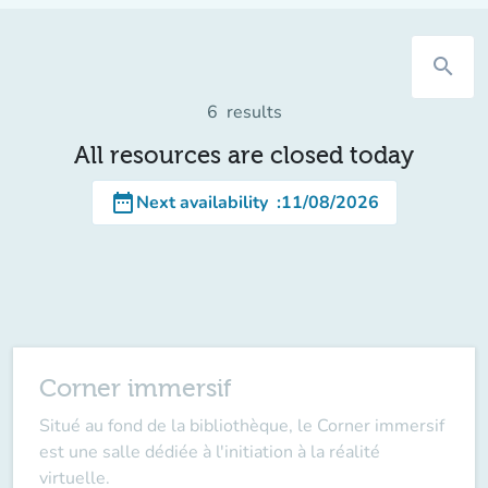
search
6
results
All resources are closed today
date_range
Next availability
:
11/08/2026
Corner immersif
Situé au fond de la bibliothèque, le Corner immersif
est une salle dédiée à l'initiation à la réalité
virtuelle.