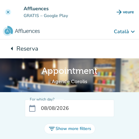
Go to main content
Affluences
arrow_forward
veure
clear
(new t
GRATIS
– Google Play
keyboard_arrow_down
Català
arrow_left
Reserva
Back to:
Appointment
Agence Corolis
For which day?
calendar_today
filter_list
Show more filters