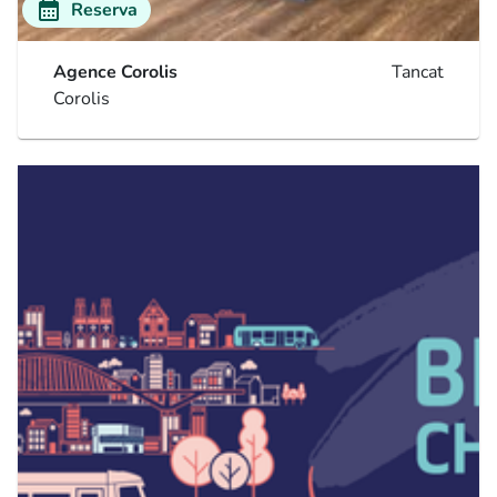
calendar_month
Reserva
Agence Corolis
Tancat
Corolis