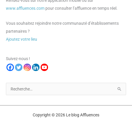
Rendez-vous sur notre application mobile ou sur
www.affluences.com
pour consulter l’affluence en temps réel.
Vous souhaitez rejoindre notre communauté d’établissements
partenaires ?
Ajoutez votre lieu
Suivez-nous !
R
e
c
h
Copyright © 2026 Le blog Affluences
e
r