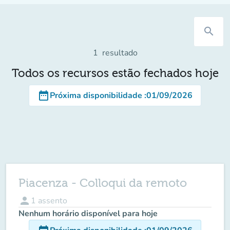
search
1
resultado
Todos os recursos estão fechados hoje
date_range
Próxima disponibilidade
:
01/09/2026
Piacenza - Colloqui da remoto
person
1
assento
Nenhum horário disponível para hoje