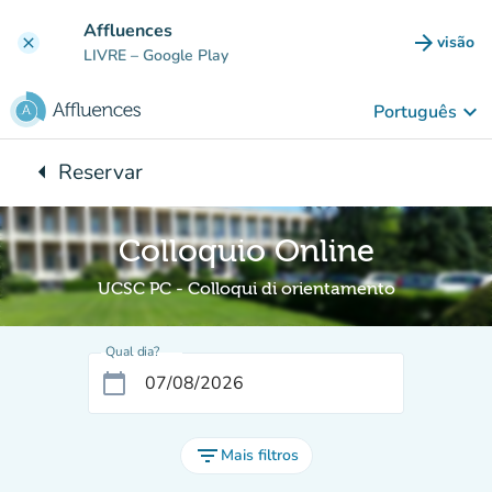
Ir para o conteúdo principal
Affluences
arrow_forward
visão
clear
(novo 
LIVRE
– Google Play
keyboard_arrow_down
Português
arrow_left
Reservar
Voltar para:
Colloquio Online
UCSC PC - Colloqui di orientamento
Qual dia?
calendar_today
filter_list
Mais filtros