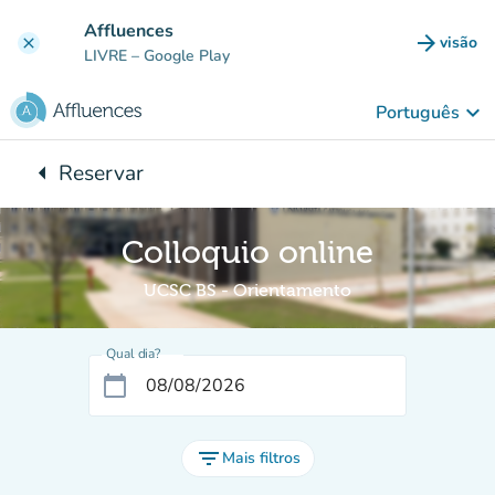
Ir para o conteúdo principal
Affluences
arrow_forward
visão
clear
(novo 
LIVRE
– Google Play
keyboard_arrow_down
Português
arrow_left
Reservar
Voltar para:
Colloquio online
UCSC BS - Orientamento
Qual dia?
calendar_today
filter_list
Mais filtros