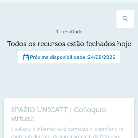
search
1
resultado
Todos os recursos estão fechados hoje
date_range
Próxima disponibilidade
:
24/08/2026
SPAZIO UNICATT | Colloquio
virtuali
Il
colloquio informativo
ti permette di approfondire i
contenuti dei corsi di laurea
proposti dall'Ateneo,