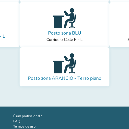
Posto zona BLU
- L
Corridoio Celle F - L
Posto zona ARANCIO - Terzo piano
(novo separador)
É um profissional?
FAQ
Termos de uso