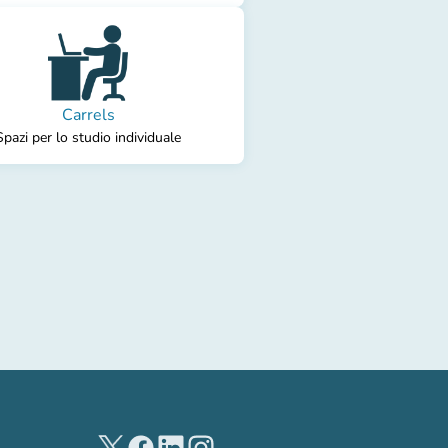
Carrels
Spazi per lo studio individuale
(novo separador)
(novo separador)
(novo separador)
(novo separador)