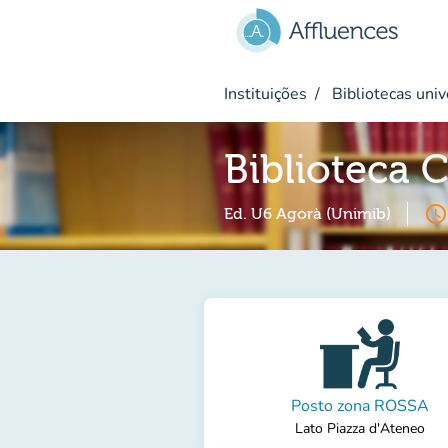
Ir para o conteúdo principal
Instituições
Bibliotecas univ
Biblioteca 
access_time
Ed. U6 Agorà (Unimib)
Posto zona ROSSA
Lato Piazza d'Ateneo