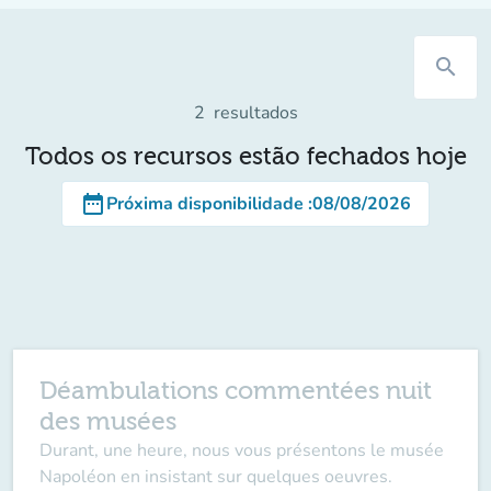
search
2
resultados
Todos os recursos estão fechados hoje
date_range
Próxima disponibilidade
:
08/08/2026
Déambulations commentées nuit
des musées
Durant, une heure, nous vous présentons le musée
Napoléon en insistant sur quelques oeuvres.