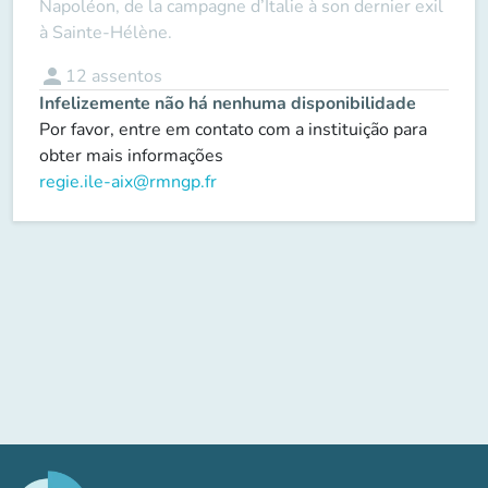
Napoléon, de la campagne d’Italie à son dernier exil
à Sainte-Hélène.
person
12
assentos
Infelizemente não há nenhuma disponibilidade
Por favor, entre em contato com a instituição para
obter mais informações
regie.ile-aix@rmngp.fr