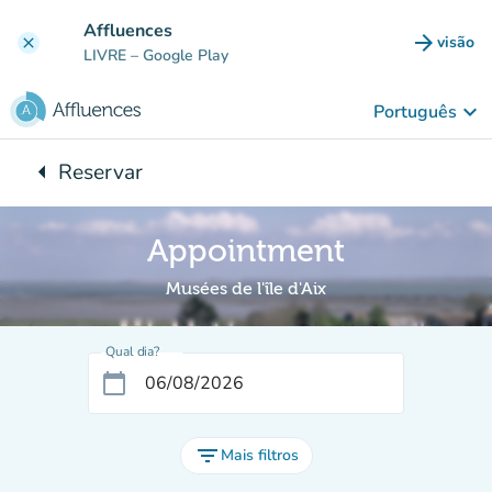
Ir para o conteúdo principal
Affluences
arrow_forward
visão
clear
(novo 
LIVRE
– Google Play
keyboard_arrow_down
Português
arrow_left
Reservar
Voltar para:
Appointment
Musées de l'île d'Aix
Qual dia?
calendar_today
filter_list
Mais filtros