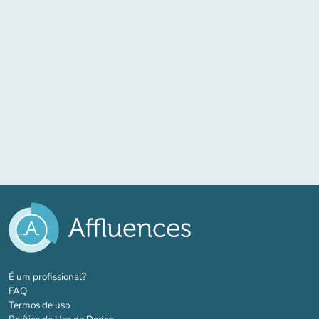
(novo separador)
É um profissional?
FAQ
Termos de uso