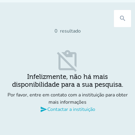
search
0
resultado
content_paste_off
Infelizmente, não há mais
disponibilidade para a sua pesquisa.
Por favor, entre em contato com a instituição para obter
mais informações
send
Contactar a instituição