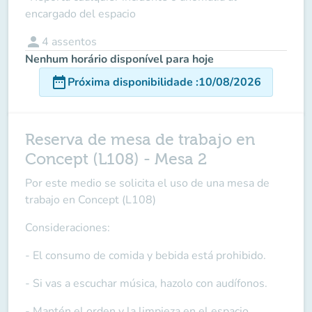
encargado del espacio
person
4
assentos
Nenhum horário disponível para hoje
date_range
Próxima disponibilidade
:
10/08/2026
Reserva de mesa de trabajo en
Concept (L108) - Mesa 2
Por este medio se solicita el uso de una mesa de
trabajo en Concept (L108)
Consideraciones:
- El consumo de comida y bebida está prohibido.
- Si vas a escuchar música, hazolo con audífonos.
- Mantén el orden y la limpieza en el espacio