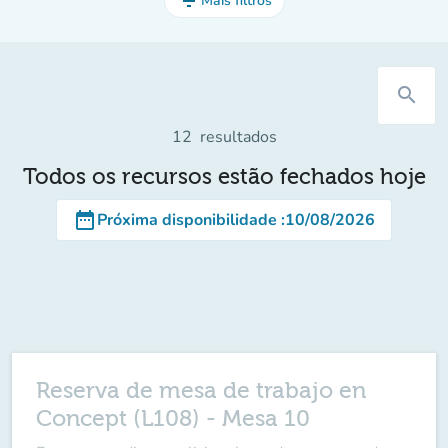
filter_list
Mais filtros
search
12
resultados
Todos os recursos estão fechados hoje
date_range
Próxima disponibilidade
:
10/08/2026
Reserva de mesa de trabajo en
Concept (L108) - Mesa 10