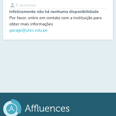
person
5
assentos
Infelizemente não há nenhuma disponibilidade
Por favor, entre em contato com a instituição para
obter mais informações
garage@utec.edu.pe