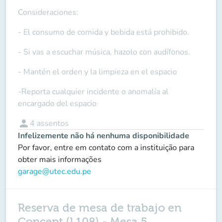
Consideraciones:
- El consumo de comida y bebida está prohibido.
- Si vas a escuchar música, hazolo con audífonos.
- Mantén el orden y la limpieza en el espacio
-Reporta cualquier incidente o anomalía al
encargado del espacio
person
4
assentos
Infelizemente não há nenhuma disponibilidade
Por favor, entre em contato com a instituição para
obter mais informações
garage@utec.edu.pe
Reserva de mesa de trabajo en
Concept (L108) - Mesa 5