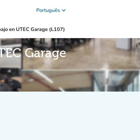
keyboard_arrow_down
Português
bajo en UTEC Garage (L107)
UTEC Garage