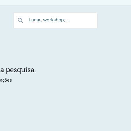
Lugar, workshop, ...
search
ua pesquisa.
mações