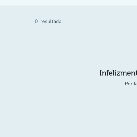
0
resultado
Infelizment
Por f