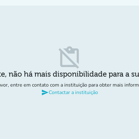
content_paste_off
e, não há mais disponibilidade para a s
avor, entre em contato com a instituição para obter mais infor
send
Contactar a instituição