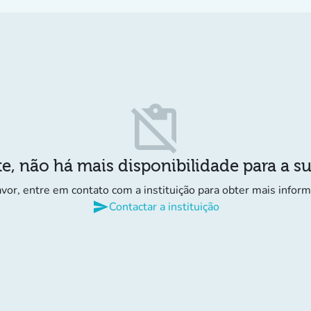
content_paste_off
e, não há mais disponibilidade para a s
avor, entre em contato com a instituição para obter mais infor
send
Contactar a instituição