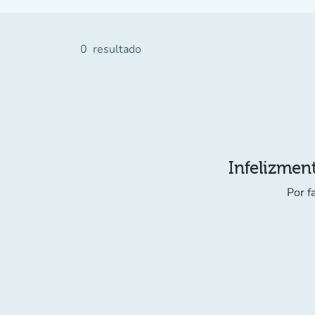
0
resultado
Infelizment
Por f