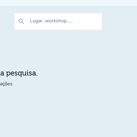
Lugar, workshop, ...
search
ua pesquisa.
mações