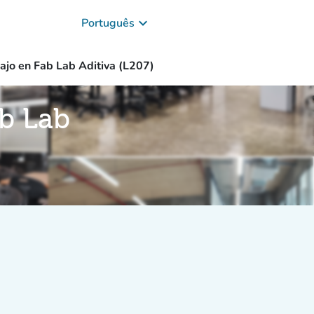
keyboard_arrow_down
Português
ajo en Fab Lab Aditiva (L207)
ab Lab