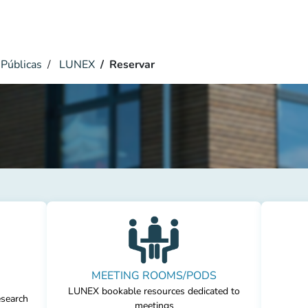
Públicas
LUNEX
Reservar
MEETING ROOMS/PODS
LUNEX bookable resources dedicated to
esearch
meetings