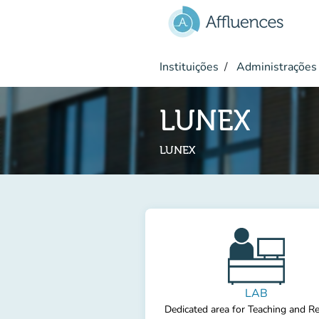
Ir para o conteúdo principal
Instituições
Administrações 
LUNEX
LUNEX
LAB
Dedicated area for Teaching and R