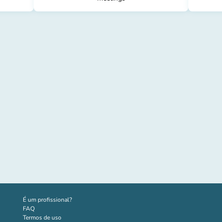
(novo separador)
É um profissional?
FAQ
Termos de uso