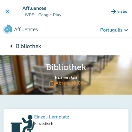
Ir para o conteúdo principal
Affluences
arrow_forward
visão
clear
(novo 
LIVRE
– Google Play
keyboard_arrow_down
Português
arrow_left
Bibliothek
Voltar para:
Bibliothek
Burren G3
access_time
Abre a 10:00
Einzel-Lernplatz
Einzeltisch