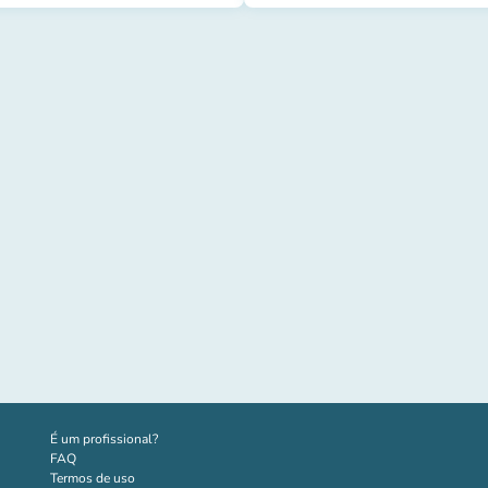
(novo separador)
É um profissional?
FAQ
Termos de uso