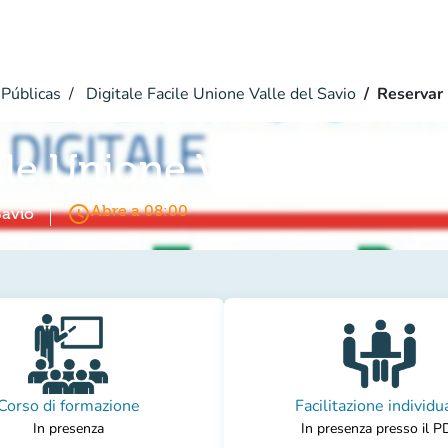
Públicas
Digitale Facile Unione Valle del Savio
Reservar
ile Unione Valle del Savi
access_time
Abre a 08:00
Savio
Corso di formazione
Facilitazione individu
In presenza
In presenza presso il P