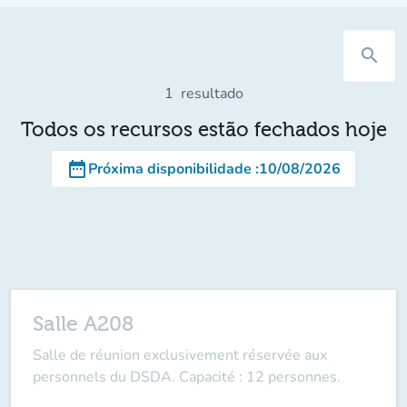
search
1
resultado
Todos os recursos estão fechados hoje
date_range
Próxima disponibilidade
:
10/08/2026
Salle A208
Salle de réunion
exclusivement réservée aux
personnels du DSDA.
Capacité : 12 personnes.