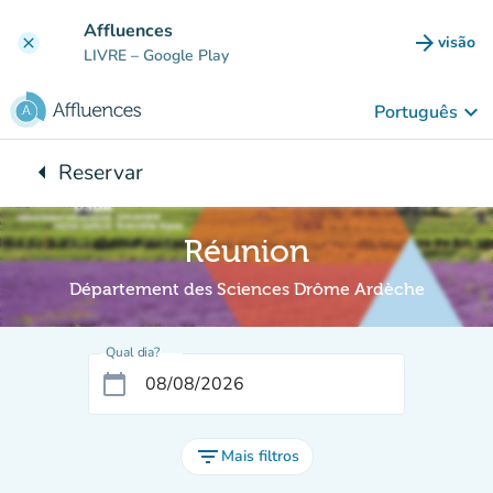
Ir para o conteúdo principal
Affluences
arrow_forward
visão
clear
(novo 
LIVRE
– Google Play
keyboard_arrow_down
Português
arrow_left
Reservar
Voltar para:
Réunion
Département des Sciences Drôme Ardèche
Qual dia?
calendar_today
filter_list
Mais filtros