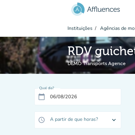
Ir para o conteúdo principal
Instituições
Agências de mo
RDV guiche
DEMO Transports Agence
Qual dia?
calendar_today
A partir de que horas?
access_time
expand_more