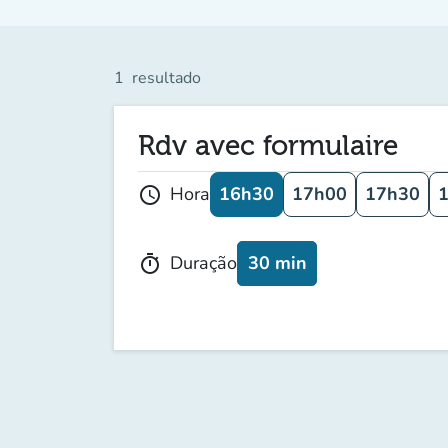
1
resultado
Rdv avec formulaire
16h30
17h00
17h30
Hora
schedule
30 min
Duração
timer