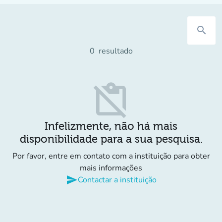
search
0
resultado
content_paste_off
Infelizmente, não há mais
disponibilidade para a sua pesquisa.
Por favor, entre em contato com a instituição para obter
mais informações
send
Contactar a instituição