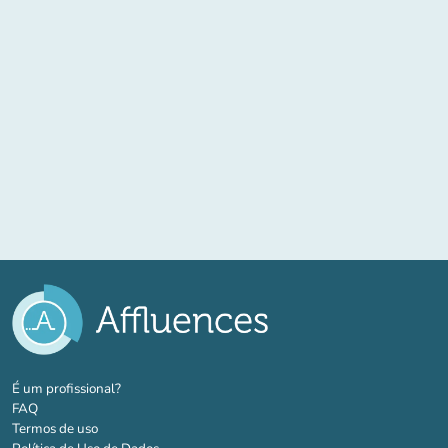
(novo separador)
É um profissional?
FAQ
Termos de uso