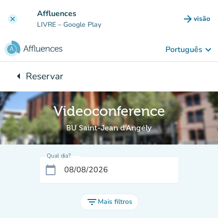
Ir para o conteúdo principal
Affluences
arrow_forward
visão
clear
(novo 
LIVRE
– Google Play
keyboard_arrow_down
Português
arrow_left
Reservar
Voltar para:
Videoconference
BU Saint-Jean d'Angély
Qual dia?
calendar_today
filter_list
Mais filtros