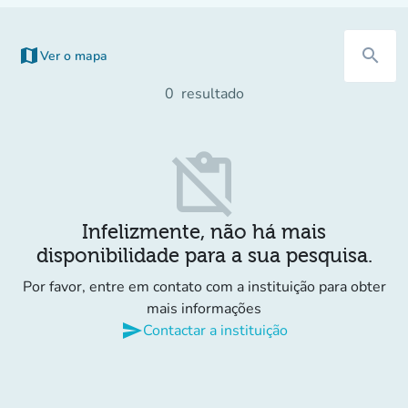
map
search
Ver o mapa
(novo separador)
0
resultado
content_paste_off
Infelizmente, não há mais
disponibilidade para a sua pesquisa.
Por favor, entre em contato com a instituição para obter
mais informações
send
Contactar a instituição