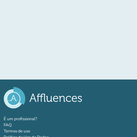
(novo separador)
É um profissional?
FAQ
Termos de uso