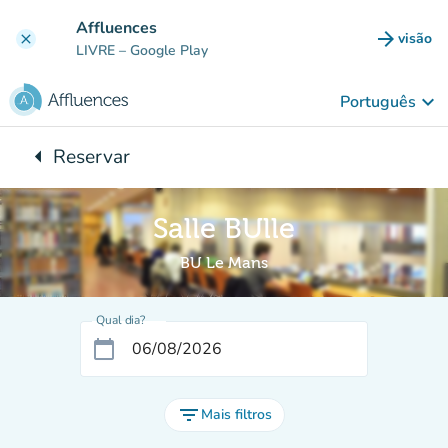
Ir para o conteúdo principal
Affluences
arrow_forward
visão
clear
(novo 
LIVRE
– Google Play
keyboard_arrow_down
Português
arrow_left
Reservar
Voltar para:
Salle BUlle
BU Le Mans
Qual dia?
calendar_today
filter_list
Mais filtros