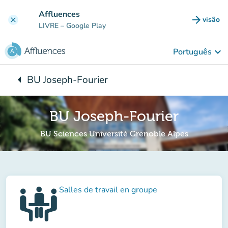
Ir para o conteúdo principal
Affluences
arrow_forward
visão
clear
(novo 
LIVRE
– Google Play
keyboard_arrow_down
Português
arrow_left
BU Joseph-Fourier
Voltar para:
BU Joseph-Fourier
BU Sciences Université Grenoble Alpes
Salles de travail en groupe