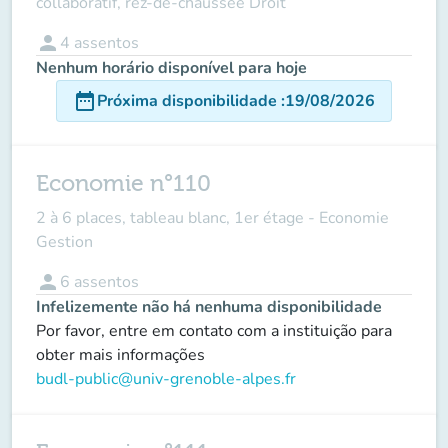
collaboratif, rez-de-chaussée Droit
person
4
assentos
Nenhum horário disponível para hoje
date_range
Próxima disponibilidade
:
19/08/2026
Economie n°110
2 à 6 places, tableau blanc, 1er étage - Economie
Gestion
person
6
assentos
Infelizemente não há nenhuma disponibilidade
Por favor, entre em contato com a instituição para
obter mais informações
budl-public@univ-grenoble-alpes.fr