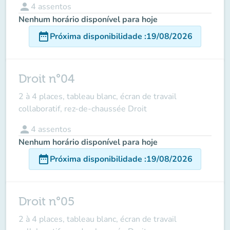
person
4
assentos
Nenhum horário disponível para hoje
date_range
Próxima disponibilidade
:
19/08/2026
Droit n°04
2 à 4 places, tableau blanc, écran de travail
collaboratif, rez-de-chaussée Droit
person
4
assentos
Nenhum horário disponível para hoje
date_range
Próxima disponibilidade
:
19/08/2026
Droit n°05
2 à 4 places, tableau blanc, écran de travail