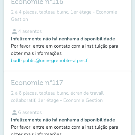
Economie n°116
2 à 4 places, tableau blanc, 1er étage - Economie
Gestion
person
4
assentos
Infelizemente não há nenhuma disponibilidade
Por favor, entre em contato com a instituição para
obter mais informações
budl-public@univ-grenoble-alpes.fr
Economie n°117
2 à 6 places, tableau blanc, écran de travail
collaboratif, 1er étage - Economie Gestion
person
6
assentos
Infelizemente não há nenhuma disponibilidade
Por favor, entre em contato com a instituição para
obter mais informações