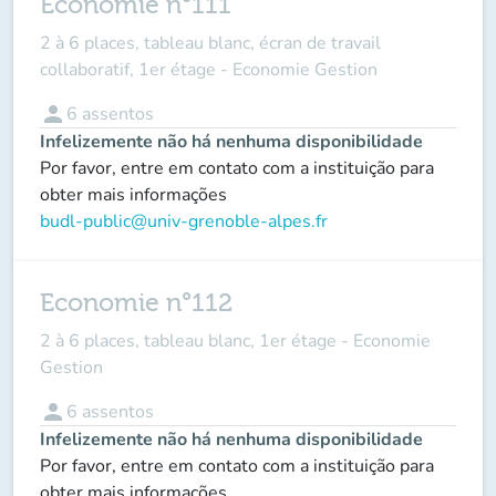
Economie n°111
2 à 6 places, tableau blanc, écran de travail
collaboratif, 1er étage - Economie Gestion
person
6
assentos
Infelizemente não há nenhuma disponibilidade
Por favor, entre em contato com a instituição para
obter mais informações
budl-public@univ-grenoble-alpes.fr
Economie n°112
2 à 6 places, tableau blanc, 1er étage - Economie
Gestion
person
6
assentos
Infelizemente não há nenhuma disponibilidade
Por favor, entre em contato com a instituição para
obter mais informações