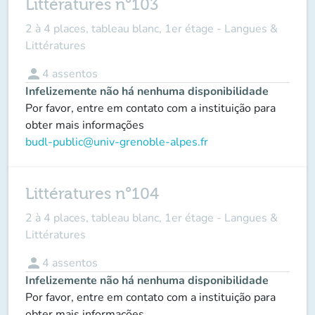
Littératures n°103
2 à 4 places, tableau blanc, 1er étage - Langues &
Littératures
person
4
assentos
Infelizemente não há nenhuma disponibilidade
Por favor, entre em contato com a instituição para
obter mais informações
budl-public@univ-grenoble-alpes.fr
Littératures n°104
2 à 4 places, tableau blanc, 1er étage - Langues &
Littératures
person
4
assentos
Infelizemente não há nenhuma disponibilidade
Por favor, entre em contato com a instituição para
obter mais informações