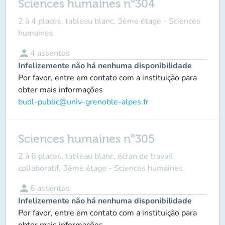
Sciences humaines n°304
2 à 4 places, tableau blanc, 3ème étage - Sciences
humaines
person
4
assentos
Infelizemente não há nenhuma disponibilidade
Por favor, entre em contato com a instituição para
obter mais informações
budl-public@univ-grenoble-alpes.fr
Sciences humaines n°305
2 à 6 places, tableau blanc, écran de travail
collaboratif, 3ème étage - Sciences humaines
person
6
assentos
Infelizemente não há nenhuma disponibilidade
Por favor, entre em contato com a instituição para
obter mais informações