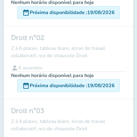
Nenhum horário disponível para hoje
date_range
Próxima disponibilidade
:
19/08/2026
Droit n°02
2 à 6 places, tableau blanc, écran de travail
collaboratif, rez-de-chaussée Droit
person
6
assentos
Nenhum horário disponível para hoje
date_range
Próxima disponibilidade
:
19/08/2026
Droit n°03
2 à 4 places, tableau blanc, écran de travail
collaboratif, rez-de-chaussée Droit