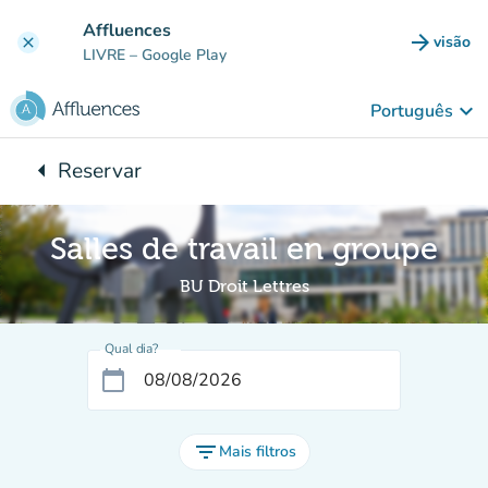
Ir para o conteúdo principal
Affluences
arrow_forward
visão
clear
(novo 
LIVRE
– Google Play
keyboard_arrow_down
Português
arrow_left
Reservar
Voltar para:
Salles de travail en groupe
BU Droit Lettres
Qual dia?
calendar_today
filter_list
Mais filtros