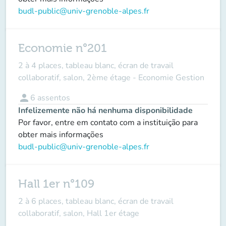
budl-public@univ-grenoble-alpes.fr
Economie n°201
2 à 4 places, tableau blanc, écran de travail
collaboratif, salon, 2ème étage - Economie Gestion
person
6
assentos
Infelizemente não há nenhuma disponibilidade
Por favor, entre em contato com a instituição para
obter mais informações
budl-public@univ-grenoble-alpes.fr
Hall 1er n°109
2 à 6 places, tableau blanc, écran de travail
collaboratif, salon, Hall 1er étage