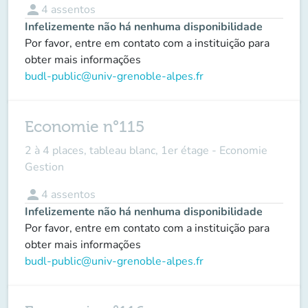
person
4
assentos
Infelizemente não há nenhuma disponibilidade
Por favor, entre em contato com a instituição para
obter mais informações
budl-public@univ-grenoble-alpes.fr
Economie n°115
2 à 4 places, tableau blanc, 1er étage - Economie
Gestion
person
4
assentos
Infelizemente não há nenhuma disponibilidade
Por favor, entre em contato com a instituição para
obter mais informações
budl-public@univ-grenoble-alpes.fr