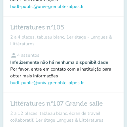
budl-public@univ-grenoble-alpes.fr
Littératures n°105
2 à 4 places, tableau blanc, 1er étage - Langues &
Littératures
person
4
assentos
Infelizemente não há nenhuma disponibilidade
Por favor, entre em contato com a instituição para
obter mais informações
budl-public@univ-grenoble-alpes.fr
Littératures n°107 Grande salle
2 à 12 places, tableau blanc, écran de travail
collaboratif, 1er étage Langues & Littératures