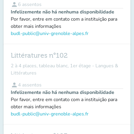
person
6
assentos
Infelizemente não há nenhuma disponibilidade
Por favor, entre em contato com a instituição para
obter mais informações
budl-public@univ-grenoble-alpes.fr
Littératures n°102
2 à 4 places, tableau blanc, 1er étage - Langues &
Littératures
person
4
assentos
Infelizemente não há nenhuma disponibilidade
Por favor, entre em contato com a instituição para
obter mais informações
budl-public@univ-grenoble-alpes.fr