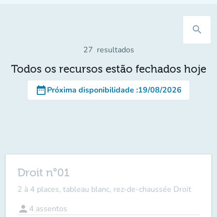
search
27
resultados
Todos os recursos estão fechados hoje
date_range
Próxima disponibilidade
:
19/08/2026
Droit n°01
2 à 4 places, tableau blanc, rez-de-chaussée Droit
person
4
assentos