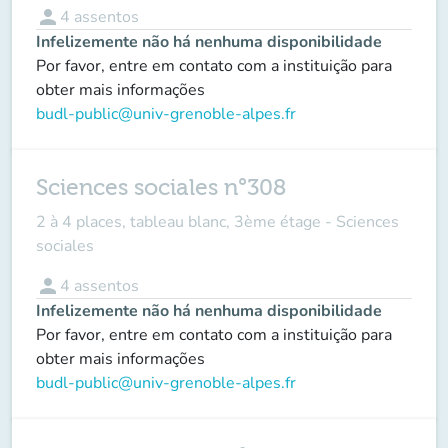
person
4
assentos
Infelizemente não há nenhuma disponibilidade
Por favor, entre em contato com a instituição para
obter mais informações
budl-public@univ-grenoble-alpes.fr
Sciences sociales n°308
2 à 4 places, tableau blanc, 3ème étage - Sciences
sociales
person
4
assentos
Infelizemente não há nenhuma disponibilidade
Por favor, entre em contato com a instituição para
obter mais informações
budl-public@univ-grenoble-alpes.fr