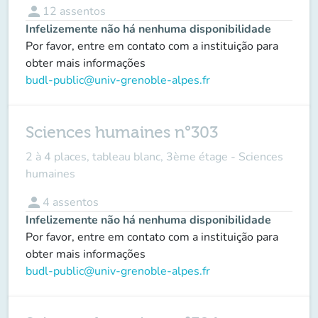
person
12
assentos
Infelizemente não há nenhuma disponibilidade
Por favor, entre em contato com a instituição para
obter mais informações
budl-public@univ-grenoble-alpes.fr
Sciences humaines n°303
2 à 4 places, tableau blanc, 3ème étage - Sciences
humaines
person
4
assentos
Infelizemente não há nenhuma disponibilidade
Por favor, entre em contato com a instituição para
obter mais informações
budl-public@univ-grenoble-alpes.fr