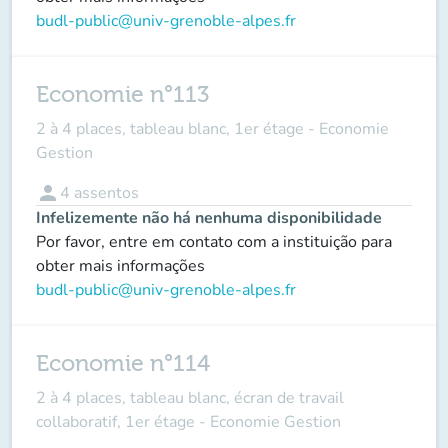
budl-public@univ-grenoble-alpes.fr
Economie n°113
2 à 4 places, tableau blanc, 1er étage - Economie
Gestion
person
4
assentos
Infelizemente não há nenhuma disponibilidade
Por favor, entre em contato com a instituição para
obter mais informações
budl-public@univ-grenoble-alpes.fr
Economie n°114
2 à 4 places, tableau blanc, écran de travail
collaboratif, 1er étage - Economie Gestion