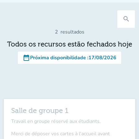
search
2
resultados
Todos os recursos estão fechados hoje
date_range
Próxima disponibilidade
:
17/08/2026
Salle de groupe 1
Travail en groupe réservé aux étudiants.
Merci de déposer vos cartes à l'accueil
avant