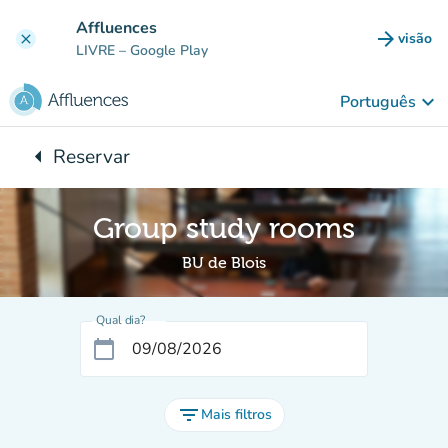
Ir para o conteúdo principal
Affluences
arrow_forward
visão
clear
(novo 
LIVRE
– Google Play
keyboard_arrow_down
Português
arrow_left
Reservar
Voltar para:
Group study rooms
BU de Blois
Qual dia?
calendar_today
filter_list
Mais filtros