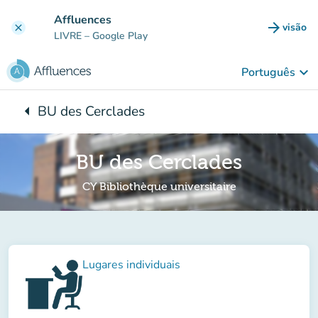
Ir para o conteúdo principal
Affluences
arrow_forward
visão
clear
(novo 
LIVRE
– Google Play
keyboard_arrow_down
Português
arrow_left
BU des Cerclades
Voltar para:
BU des Cerclades
CY Bibliothèque universitaire
Lugares individuais