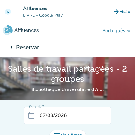
Ir para o conteúdo principal
Affluences
arrow_forward
visão
clear
(novo 
LIVRE
– Google Play
keyboard_arrow_down
Português
arrow_left
Reservar
Voltar para:
Salles de travail partagées - 2
groupes
Bibliothèque Universitaire d'Albi
Qual dia?
calendar_today