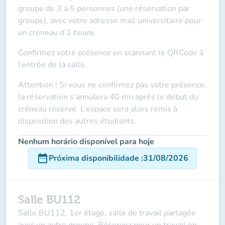
groupe de 3 à 5 personnes (une réservation par
groupe), avec votre adresse mail universitaire pour
un créneau d’1 heure.
Confirmez votre présence en scannant le QRCode à
l’entrée de la salle.
Attention ! Si vous ne confirmez pas votre présence,
la réservation s’annulera 40 mn après le début du
créneau réservé. L’espace sera alors remis à
disposition des autres étudiants.
Nenhum horário disponível para hoje
date_range
Próxima disponibilidade
:
31/08/2026
Salle BU112
Salle BU112, 1er étage, salle de travail partagée
avec un autre groupe. Réservez pour un travail en