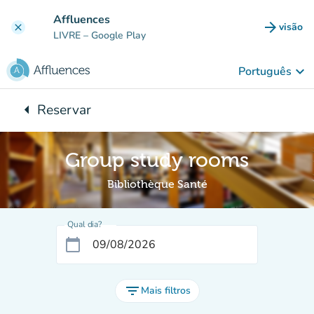
Ir para o conteúdo principal
Affluences
arrow_forward
visão
clear
(novo 
LIVRE
– Google Play
keyboard_arrow_down
Português
arrow_left
Reservar
Voltar para:
Group study rooms
Bibliothèque Santé
Qual dia?
calendar_today
filter_list
Mais filtros