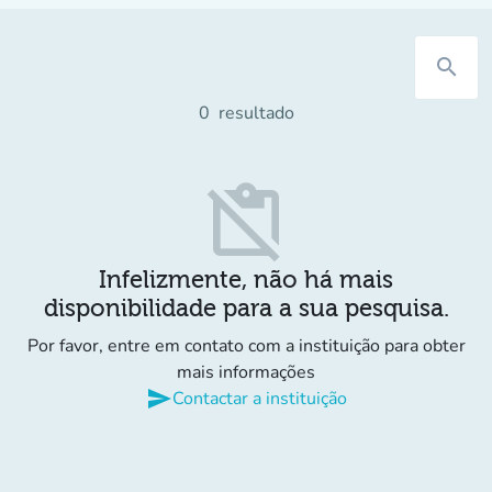
search
0
resultado
content_paste_off
Infelizmente, não há mais
disponibilidade para a sua pesquisa.
Por favor, entre em contato com a instituição para obter
mais informações
send
Contactar a instituição