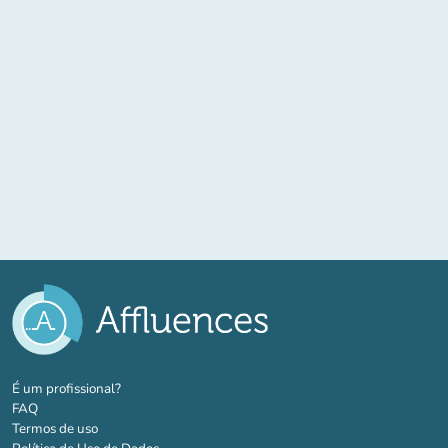
(novo separador)
É um profissional?
FAQ
Termos de uso