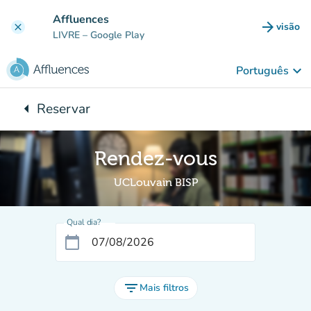
Ir para o conteúdo principal
Affluences
arrow_forward
visão
clear
(novo 
LIVRE
– Google Play
keyboard_arrow_down
Português
arrow_left
Reservar
Voltar para:
Rendez-vous
UCLouvain BISP
Qual dia?
calendar_today
filter_list
Mais filtros