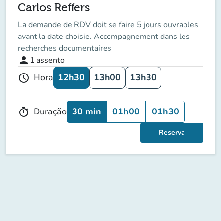
Carlos Reffers
La demande de RDV doit se faire 5 jours ouvrables
avant la date choisie. Accompagnement dans les
recherches documentaires
person
1
assento
12h30
13h00
13h30
Hora
schedule
30 min
01h00
01h30
Duração
timer
Reserva