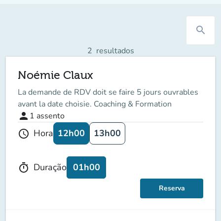
search
2
resultados
Noémie Claux
La demande de RDV doit se faire 5 jours ouvrables
avant la date choisie. Coaching & Formation
person
1
assento
12h00
13h00
Hora
schedule
01h00
Duração
timer
Reserva