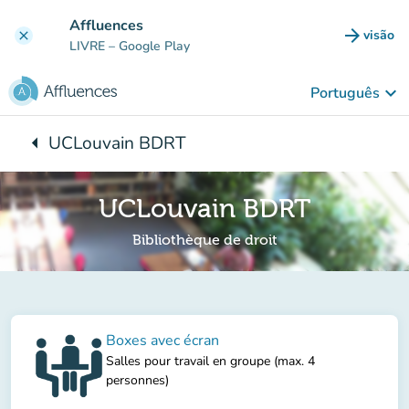
Ir para o conteúdo principal
Affluences
arrow_forward
visão
clear
(novo 
LIVRE
– Google Play
keyboard_arrow_down
Português
arrow_left
UCLouvain BDRT
Voltar para:
UCLouvain BDRT
Bibliothèque de droit
Boxes avec écran
Salles pour travail en groupe (max. 4
personnes)