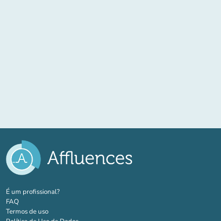
(novo separador)
É um profissional?
FAQ
Termos de uso