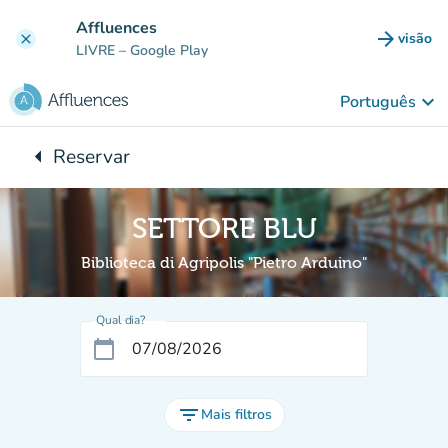
Ir para o conteúdo principal
Affluences
arrow_forward
visão
clear
(novo 
LIVRE
– Google Play
keyboard_arrow_down
Português
arrow_left
Reservar
Voltar para:
SETTORE BLU
Biblioteca di Agripolis "Pietro Arduino"
Qual dia?
calendar_today
filter_list
Mais filtros