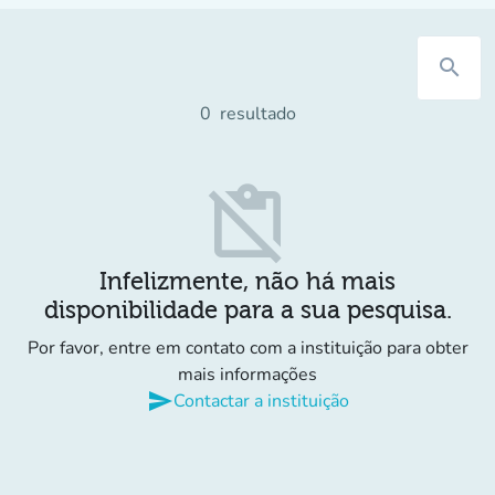
search
0
resultado
content_paste_off
Infelizmente, não há mais
disponibilidade para a sua pesquisa.
Por favor, entre em contato com a instituição para obter
mais informações
send
Contactar a instituição