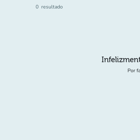
0
resultado
Infelizment
Por f