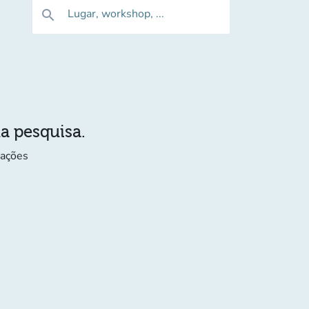
Lugar, workshop, ...
search
ua pesquisa.
mações