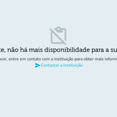
content_paste_off
e, não há mais disponibilidade para a s
avor, entre em contato com a instituição para obter mais infor
send
Contactar a instituição