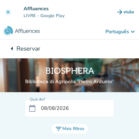
Ir para o conteúdo principal
Affluences
arrow_forward
visão
clear
(novo 
LIVRE
– Google Play
keyboard_arrow_down
Português
arrow_left
Reservar
Voltar para:
BIOSPHERA
Biblioteca di Agripolis "Pietro Arduino"
Qual dia?
calendar_today
filter_list
Mais filtros