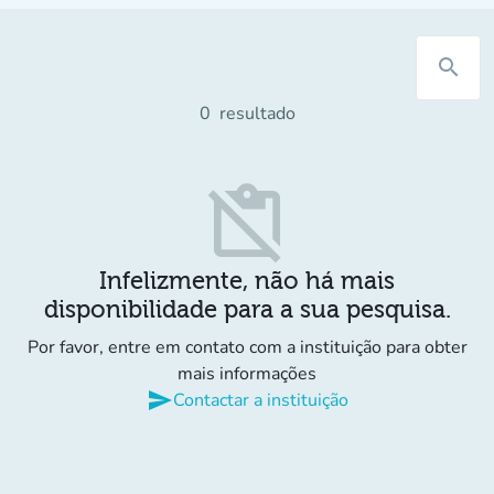
search
0
resultado
content_paste_off
Infelizmente, não há mais
disponibilidade para a sua pesquisa.
Por favor, entre em contato com a instituição para obter
mais informações
send
Contactar a instituição