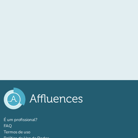
(novo separador)
É um profissional?
FAQ
Termos de uso