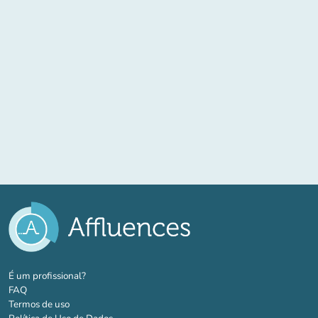
(novo separador)
É um profissional?
FAQ
Termos de uso