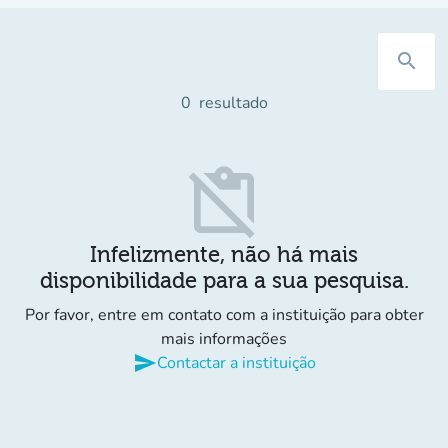
search
0
resultado
content_paste_off
Infelizmente, não há mais
disponibilidade para a sua pesquisa.
Por favor, entre em contato com a instituição para obter
mais informações
send
Contactar a instituição