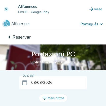
Ir para o conteúdo principal
Affluences
arrow_forward
visão
clear
(novo 
LIVRE
– Google Play
keyboard_arrow_down
Português
arrow_left
Reservar
Voltar para:
Postazioni PC
Biblioteca Campus Rimini
Qual dia?
calendar_today
filter_list
Mais filtros