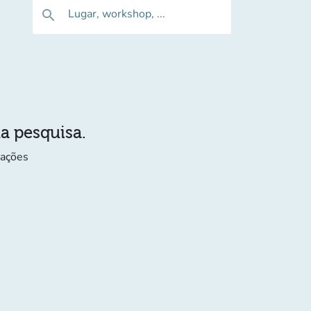
Lugar, workshop, ...
search
ua pesquisa.
mações