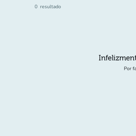
0
resultado
Infelizment
Por f