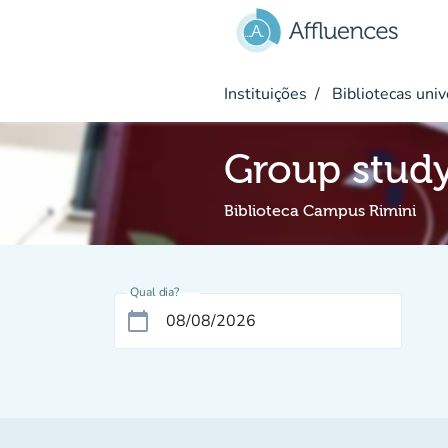
Ir para o conteúdo principal
Instituições
Bibliotecas univ
Group stud
Biblioteca Campus Rimini
Qual dia?
calendar_today