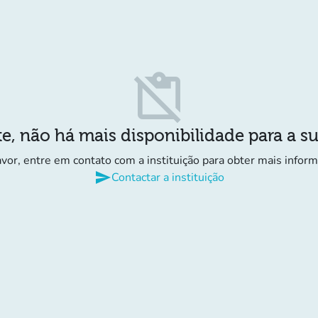
content_paste_off
e, não há mais disponibilidade para a s
avor, entre em contato com a instituição para obter mais infor
send
Contactar a instituição