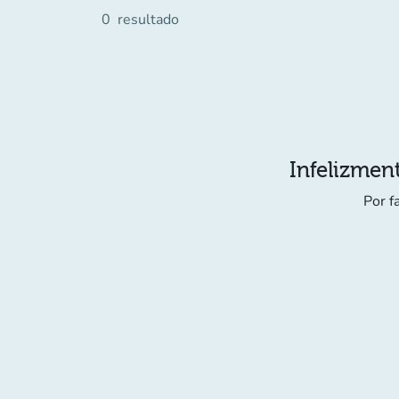
0
resultado
Infelizment
Por f