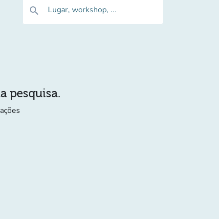
Lugar, workshop, ...
search
ua pesquisa.
mações