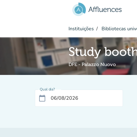
Ir para o conteúdo principal
Instituições
Bibliotecas univ
Study boot
DFE - Palazzo Nuovo
Qual dia?
calendar_today