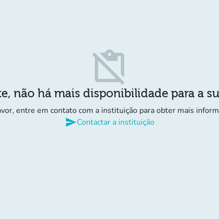
content_paste_off
e, não há mais disponibilidade para a s
avor, entre em contato com a instituição para obter mais infor
send
Contactar a instituição