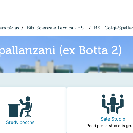
ersitárias
Bib. Scienza e Tecnica - BST
BST Golgi-Spallan
pallanzani (ex Botta 2)
Sale Studio
Study booths
Posti per lo studio in gr