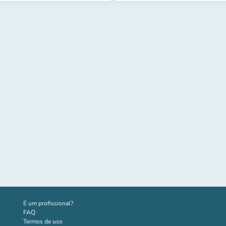
(novo separador)
É um profissional?
FAQ
Termos de uso