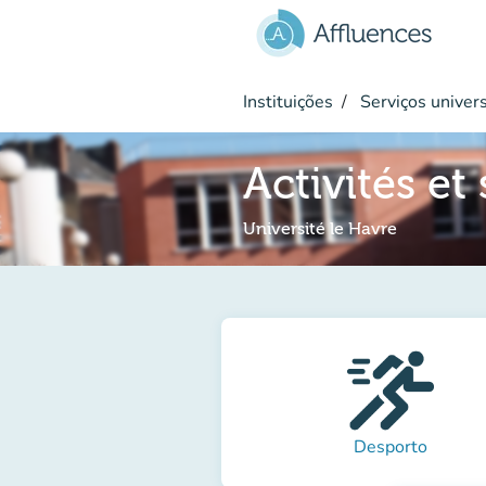
Ir para o conteúdo principal
Instituições
Serviços univers
Activités et
Université le Havre
Desporto