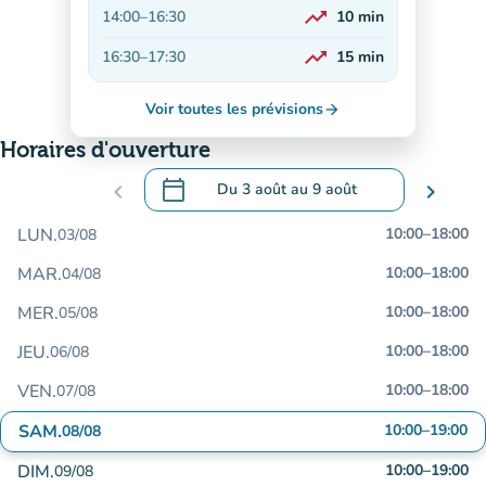
trending_up
14:00
–
16:30
10
min
En hausse
trending_up
16:30
–
17:30
15
min
En hausse
Voir toutes les prévisions
arrow_forward
Horaires d'ouverture
calendar_today
chevron_left
Du
3 août
au
9 août
chevron_right
.
Ouvrir le calendrier pour changer de dat
LUN.
10:00
–
18:00
03/08
MAR.
10:00
–
18:00
04/08
MER.
10:00
–
18:00
05/08
JEU.
10:00
–
18:00
06/08
VEN.
10:00
–
18:00
07/08
SAM.
10:00
–
19:00
08/08
DIM.
10:00
–
19:00
09/08