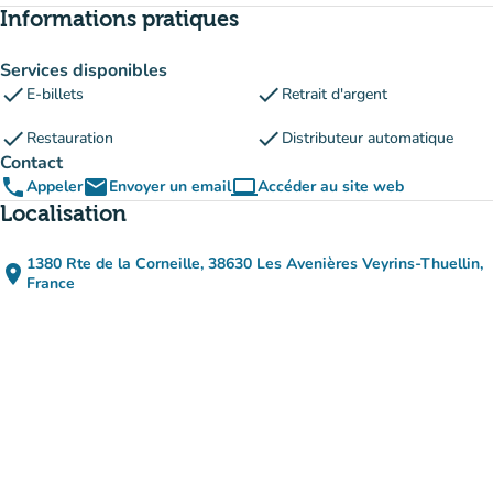
Informations pratiques
Services disponibles
check
check
E-billets
Retrait d'argent
check
check
Restauration
Distributeur automatique
Contact
phone
email
computer
Appeler
Envoyer un email
Accéder au site web
(nouvel onglet)
Localisation
1380 Rte de la Corneille, 38630 Les Avenières Veyrins-Thuellin,
place
(ouvrir dans Google Maps)
(nouvel onglet)
France