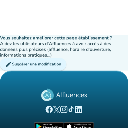
Vous souhaitez améliorer cette page établissement ?
Aidez les utilisateurs d'Affluences à avoir accès à des
données plus précises (affluence, horaire d'ouverture,
informations pratiques…)
edit
Suggérer une modification
(nouvel onglet)
(nouvel onglet)
(nouvel onglet)
(nouvel onglet)
(nouvel onglet)
Page Facebook Affluences
Page Twitter Affluences
Page Instagram Affluences
Page Tiktok Affluences
Page LinkedIn Affluences
(nouvel onglet)
(nouvel onglet)