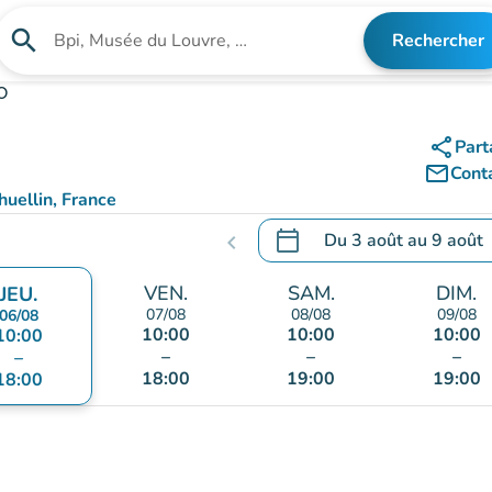
search
Rechercher
Rechercher un établissement
O
share
Part
mail_outline
Cont
uellin, France
aps)
calendar_today
Du
3 août
au
9 août
chevron_left
.
Ouvrir le calendrier pour 
VEN.
SAM.
DIM.
JEU.
07/08
08/08
09/08
06/08
10:00
10:00
10:00
10:00
–
–
–
–
18:00
19:00
19:00
18:00