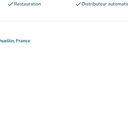
check
check
Restauration
Distributeur automati
uellin, France
aps)