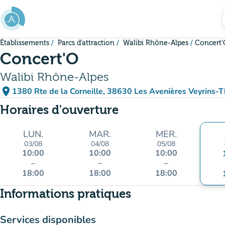
Aller au contenu principal
Établissements
Parcs d'attraction
Walibi Rhône-Alpes
Concert'
Concert'O
Walibi Rhône-Alpes
place
1380 Rte de la Corneille, 38630 Les Avenières Veyrins-Th
(ouvrir dans Google M
(nouvel onglet)
Horaires d'ouverture
LUN.
MAR.
MER.
03/08
04/08
05/08
10:00
10:00
10:00
–
–
–
18:00
18:00
18:00
Informations pratiques
Services disponibles