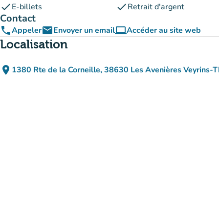
check
check
E-billets
Retrait d'argent
Contact
phone
email
computer
Appeler
Envoyer un email
Accéder au site web
(nouvel onglet)
Localisation
place
1380 Rte de la Corneille, 38630 Les Avenières Veyrins-Th
(ouvrir dans Google M
(nouvel onglet)