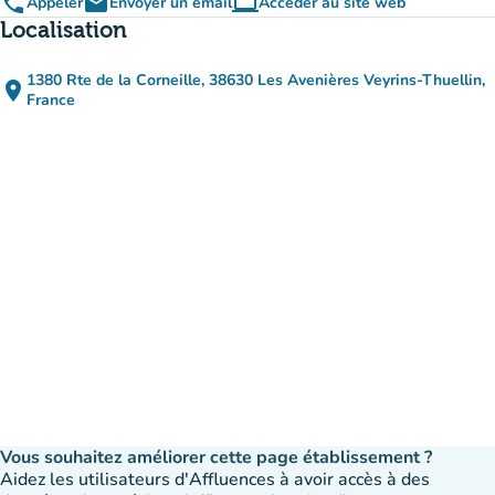
phone
email
computer
Appeler
Envoyer un email
Accéder au site web
(nouvel onglet)
Localisation
1380 Rte de la Corneille, 38630 Les Avenières Veyrins-Thuellin,
place
(ouvrir dans Google Maps)
(nouvel onglet)
France
Vous souhaitez améliorer cette page établissement ?
Aidez les utilisateurs d'Affluences à avoir accès à des