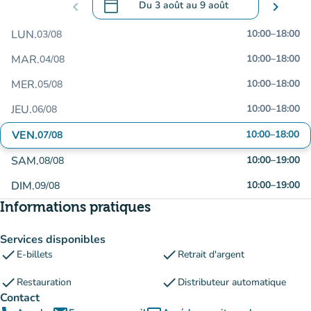
calendar_today
chevron_left
Du
3 août
au
9 août
chevron_right
.
Ouvrir le calendrier pour changer de dat
LUN.
10:00
–
18:00
03/08
MAR.
10:00
–
18:00
04/08
MER.
10:00
–
18:00
05/08
JEU.
10:00
–
18:00
06/08
VEN.
10:00
–
18:00
07/08
SAM.
10:00
–
19:00
08/08
DIM.
10:00
–
19:00
09/08
Informations pratiques
Services disponibles
check
check
E-billets
Retrait d'argent
check
check
Restauration
Distributeur automatique
Contact