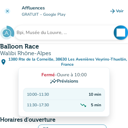
Aller au contenu principal
Affluences
arrow_forward
Voir
clear
(nouve
GRATUIT
– Google Play
search
See
Rechercher un établissement
Balloon Race
Walibi Rhône-Alpes
1380 Rte de la Corneille, 38630 Les Avenières Veyrins-Thuellin,
place
(ouvrir dans Google Maps)
(nouvel onglet)
France
Fermé
-
Ouvre à 10:00
insights
Prévisions
10:00
–
11:30
10
min
trending_down
11:30
–
17:30
5
min
En baisse
Horaires d'ouverture