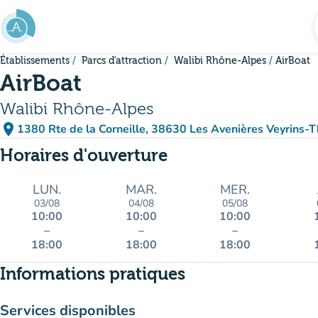
Aller au contenu principal
Établissements
Parcs d'attraction
Walibi Rhône-Alpes
AirBoat
AirBoat
Walibi Rhône-Alpes
place
1380 Rte de la Corneille, 38630 Les Avenières Veyrins-Th
(ouvrir dans Google M
(nouvel onglet)
Horaires d'ouverture
LUN.
MAR.
MER.
03/08
04/08
05/08
10:00
10:00
10:00
–
–
–
18:00
18:00
18:00
Informations pratiques
Services disponibles