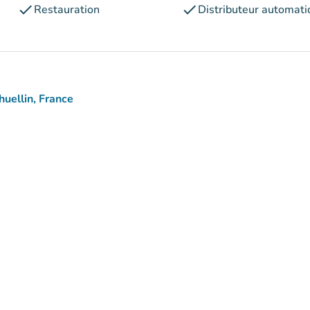
check
check
Restauration
Distributeur automati
uellin, France
aps)