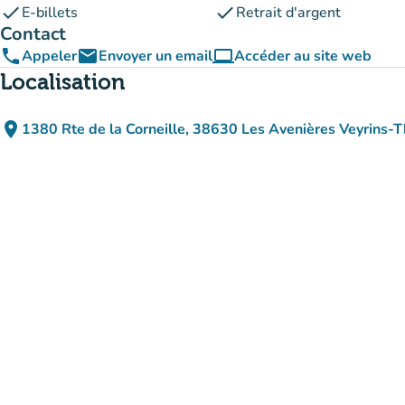
check
check
E-billets
Retrait d'argent
Contact
phone
email
computer
Appeler
Envoyer un email
Accéder au site web
(nouvel onglet)
Localisation
place
1380 Rte de la Corneille, 38630 Les Avenières Veyrins-Th
(ouvrir dans Google M
(nouvel onglet)