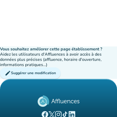
Vous souhaitez améliorer cette page établissement ?
Aidez les utilisateurs d'Affluences à avoir accès à des
données plus précises (affluence, horaire d'ouverture,
informations pratiques…)
edit
Suggérer une modification
(nouvel onglet)
(nouvel onglet)
(nouvel onglet)
(nouvel onglet)
(nouvel onglet)