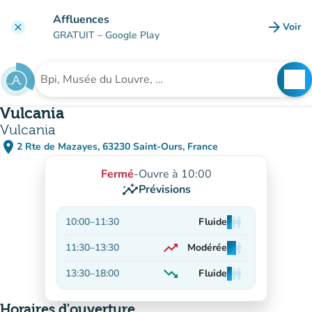
Aller au contenu principal
Affluences
arrow_forward
Voir
clear
(nouve
GRATUIT
– Google Play
search
See
Rechercher un établissement
Vulcania
Vulcania
place
2 Rte de Mazayes, 63230 Saint-Ours, France
(ouvrir dans Google Maps)
(nouvel onglet)
Fermé
-
Ouvre à 10:00
insights
Prévisions
10:00
–
11:30
Fluide
man
man
man
trending_up
11:30
–
13:30
Modérée
man
man
man
En hausse
trending_down
13:30
–
18:00
Fluide
man
man
man
En baisse
Horaires d'ouverture