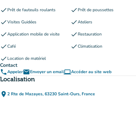
check
check
Prêt de fauteuils roulants
Prêt de poussettes
check
check
Visites Guidées
Ateliers
check
check
Application mobile de visite
Restauration
check
check
Café
Climatisation
check
Location de matériel
Contact
phone
email
computer
Appeler
Envoyer un email
Accéder au site web
(nouvel onglet)
Localisation
place
2 Rte de Mazayes, 63230 Saint-Ours, France
(ouvrir dans Google Maps)
(nouvel onglet)