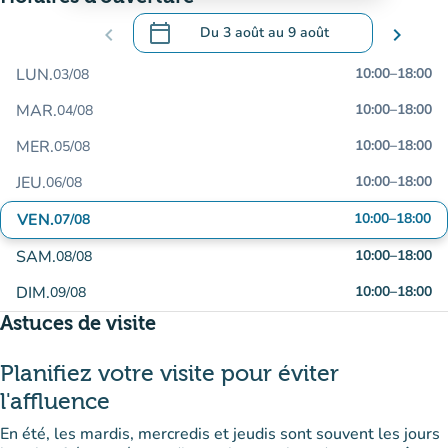
calendar_today
chevron_left
Du
3 août
au
9 août
chevron_right
.
Ouvrir le calendrier pour changer de dat
LUN.
10:00
–
18:00
03/08
MAR.
10:00
–
18:00
04/08
MER.
10:00
–
18:00
05/08
JEU.
10:00
–
18:00
06/08
VEN.
10:00
–
18:00
07/08
SAM.
10:00
–
18:00
08/08
DIM.
10:00
–
18:00
09/08
Astuces de visite
Planifiez votre visite pour éviter
l'affluence
En été, les mardis, mercredis et jeudis sont souvent les jours