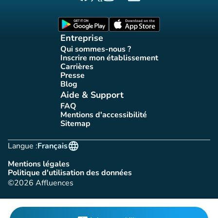
Page Facebook Affluences
Page Twitter Affluences
Page Instagram Affluences
Page Tiktok Affluences
Page LinkedIn Affluences
(nouvel onglet)
(nouvel onglet)
Entreprise
Qui sommes-nous ?
(nouvel onglet)
Inscrire mon établissement
(nouvel onglet)
Carrières
(nouvel onglet)
Presse
(nouvel onglet)
Blog
(nouvel onglet)
Aide & Support
FAQ
(nouvel onglet)
Mentions d'accessibilité
(nouvel onglet)
Sitemap
(nouvel onglet)
language
Langue :
Français
Mentions légales
(nouvel onglet)
Politique d'utilisation des données
(nouvel onglet)
©2026 Affluences