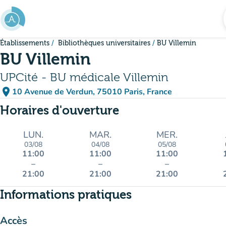
Aller au contenu principal
Établissements
Bibliothèques universitaires
BU Villemin
BU Villemin
UPCité - BU médicale Villemin
place
10 Avenue de Verdun, 75010 Paris, France
(ouvrir dans Google Maps)
(nouvel onglet)
Horaires d'ouverture
LUN.
MAR.
MER.
03/08
04/08
05/08
11:00
11:00
11:00
–
–
–
21:00
21:00
21:00
Informations pratiques
Accès