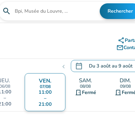
search
Rechercher
Rechercher un établissement
share
Part
mail_outline
Cont
calendar_today
Du
3 août
au
9 août
chevron_left
.
Ouvrir le calendrier pour 
JEU.
SAM.
DIM.
VEN.
06/08
08/08
09/08
07/08
11:00
11:00
door_front
door_front
Fermé
Ferm
–
–
21:00
21:00