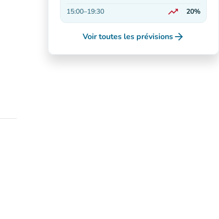
En hausse
trending_up
15:00
–
19:30
20%
En hausse
arrow_forward
Voir toutes les prévisions