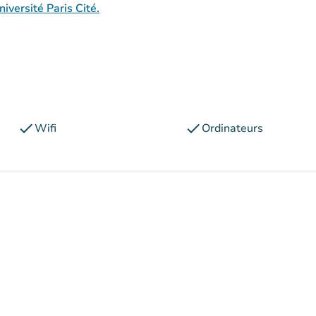
iversité Paris Cité.
check
check
Wifi
Ordinateurs