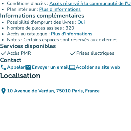
Conditions d'accès :
Accès réservé à la communauté de l'Un
Plan intérieur :
Plus d'informations
Informations complémentaires
Possibilité d'emprunt des livres :
Oui
Nombre de places assises : 320
Accès au catalogue :
Plus d'informations
Notes : Certains espaces sont réservés aux externes
Services disponibles
check
check
Accès PMR
Prises électriques
Contact
phone
email
computer
Appeler
Envoyer un email
Accéder au site web
(nouvel onglet)
Localisation
place
10 Avenue de Verdun, 75010 Paris, France
(ouvrir dans Google Maps)
(nouvel onglet)