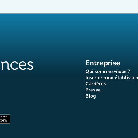
Entreprise
Qui sommes-nous ?
(nouvel ongle
Inscrire mon établisse
(nouvel o
Carrières
(nouvel onglet)
Presse
let)
onglet)
vel onglet)
nouvel onglet)
(nouvel onglet)
Blog
luences
ffluences
ram Affluences
ktok Affluences
 LinkedIn Affluences
(nouvel onglet)
nglet)
(nouvel onglet)