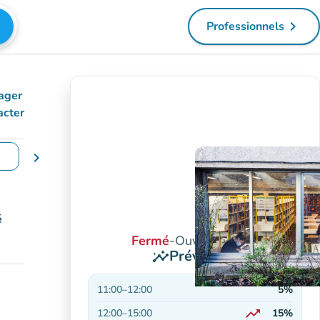
navigate_next
Professionnels
(nouvel ongl
ager
acter
chevron_right
changer de dates
é
Fermé
-
Ouvre à 11:00
Prévisions
insights
11:00
–
12:00
5%
trending_up
12:00
–
15:00
15%