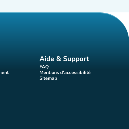
Aide & Support
FAQ
t)
(nouvel onglet)
ment
Mentions d'accessibilité
nglet)
(nouvel onglet)
Sitemap
(nouvel onglet)