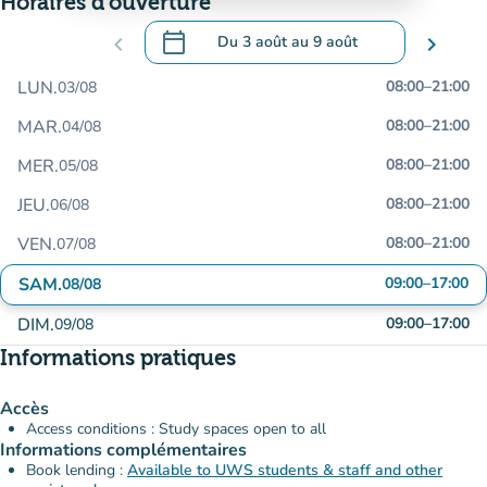
Horaires d'ouverture
calendar_today
chevron_left
Du
3 août
au
9 août
chevron_right
.
Ouvrir le calendrier pour changer de dat
LUN.
08:00
–
21:00
03/08
MAR.
08:00
–
21:00
04/08
MER.
08:00
–
21:00
05/08
JEU.
08:00
–
21:00
06/08
VEN.
08:00
–
21:00
07/08
SAM.
09:00
–
17:00
08/08
DIM.
09:00
–
17:00
09/08
Informations pratiques
Accès
Access conditions : Study spaces open to all
Informations complémentaires
Book lending :
Available to UWS students & staff and other