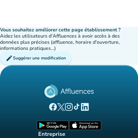
Vous souhaitez améliorer cette page établissement ?
Aidez les utilisateurs d'Affluences à avoir accès à des
données plus précises (affluence, horaire d'ouverture,
informations pratiques…)
edit
Suggérer une modification
(nouvel onglet)
(nouvel onglet)
(nouvel onglet)
(nouvel onglet)
(nouvel onglet)
Page Facebook Affluences
Page Twitter Affluences
Page Instagram Affluences
Page Tiktok Affluences
Page LinkedIn Affluences
(nouvel onglet)
(nouvel onglet)
Entreprise