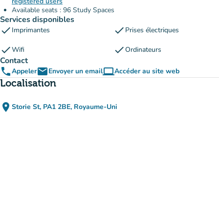
registered users
Available seats : 96 Study Spaces
Services disponibles
check
check
Imprimantes
Prises électriques
check
check
Wifi
Ordinateurs
Contact
phone
email
computer
Appeler
Envoyer un email
Accéder au site web
(nouvel onglet)
Localisation
place
Storie St, PA1 2BE, Royaume-Uni
(ouvrir dans Google Maps)
(nouvel onglet)