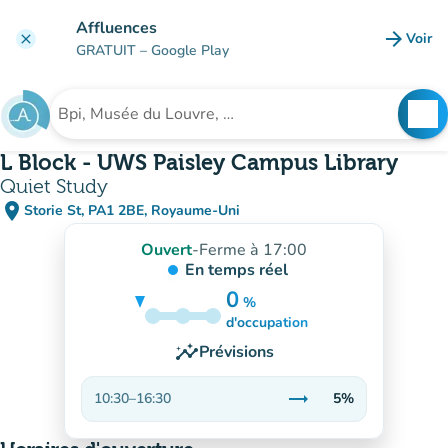
Aller au contenu principal
Affluences
arrow_forward
Voir
clear
(nouve
GRATUIT
– Google Play
search
See
Rechercher un établissement
L Block - UWS Paisley Campus Library
Quiet Study
place
Storie St, PA1 2BE, Royaume-Uni
(ouvrir dans Google Maps)
(nouvel onglet)
Ouvert
-
Ferme à 17:00
En temps réel
0
%
5%
d'occupation
insights
Prévisions
trending_flat
10:30
–
16:30
5%
Stable