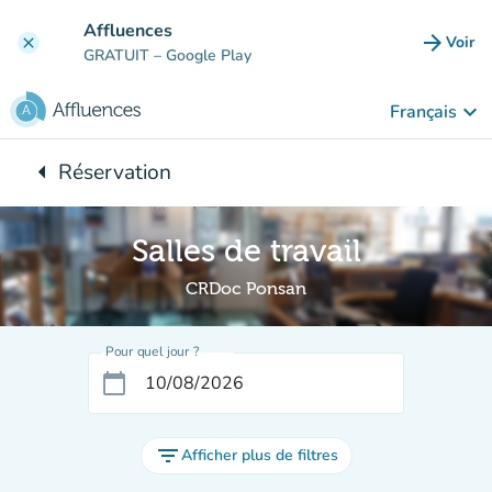
Aller au contenu principal
Affluences
arrow_forward
Voir
clear
(nouve
GRATUIT
– Google Play
keyboard_arrow_down
Français
arrow_left
Réservation
Retour à :
Salles de travail
CRDoc Ponsan
Pour quel jour ?
calendar_today
filter_list
Afficher plus de filtres