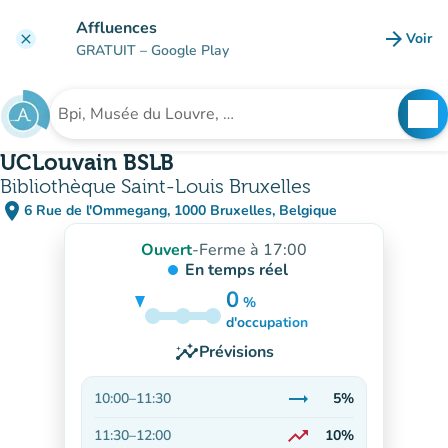
Aller au contenu principal
Affluences
arrow_forward
Voir
clear
(nouve
GRATUIT
– Google Play
search
See
Rechercher un établissement
UCLouvain BSLB
Bibliothèque Saint-Louis Bruxelles
place
6 Rue de l'Ommegang, 1000 Bruxelles, Belgique
(ouvrir dans Google Maps)
(nouvel onglet)
Ouvert
-
Ferme à 17:00
En temps réel
0
%
5%
d'occupation
insights
Prévisions
trending_flat
10:00
–
11:30
5%
Stable
trending_up
11:30
–
12:00
10%