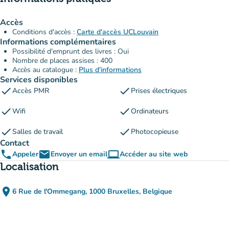
Accès
Conditions d'accès :
Carte d'accès UCLouvain
Informations complémentaires
Possibilité d'emprunt des livres : Oui
Nombre de places assises : 400
Accès au catalogue :
Plus d'informations
Services disponibles
check
check
Accès PMR
Prises électriques
check
check
Wifi
Ordinateurs
check
check
Salles de travail
Photocopieuse
Contact
phone
email
computer
Appeler
Envoyer un email
Accéder au site web
(nouvel onglet)
Localisation
place
6 Rue de l'Ommegang, 1000 Bruxelles, Belgique
(ouvrir dans Google Maps)
(nouvel onglet)