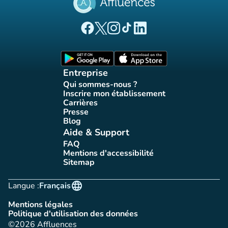
(nouvel onglet)
(nouvel onglet)
(nouvel onglet)
(nouvel onglet)
(nouvel onglet)
Page Facebook Affluences
Page Twitter Affluences
Page Instagram Affluences
Page Tiktok Affluences
Page LinkedIn Affluences
(nouvel onglet)
(nouvel onglet)
Entreprise
Qui sommes-nous ?
(nouvel onglet)
Inscrire mon établissement
(nouvel onglet)
Carrières
(nouvel onglet)
Presse
(nouvel onglet)
Blog
(nouvel onglet)
Aide & Support
FAQ
(nouvel onglet)
Mentions d'accessibilité
(nouvel onglet)
Sitemap
(nouvel onglet)
language
Langue :
Français
Mentions légales
(nouvel onglet)
Politique d'utilisation des données
(nouvel onglet)
©2026 Affluences