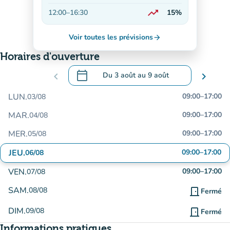
En hausse
trending_up
12:00
–
16:30
15%
En hausse
Voir toutes les prévisions
arrow_forward
Horaires d'ouverture
calendar_today
chevron_left
Du
3 août
au
9 août
chevron_right
.
Ouvrir le calendrier pour changer de dat
LUN.
09:00
–
17:00
03/08
MAR.
09:00
–
17:00
04/08
MER.
09:00
–
17:00
05/08
JEU.
09:00
–
17:00
06/08
VEN.
09:00
–
17:00
07/08
SAM.
08/08
door_front
Fermé
DIM.
09/08
door_front
Fermé
Informations pratiques