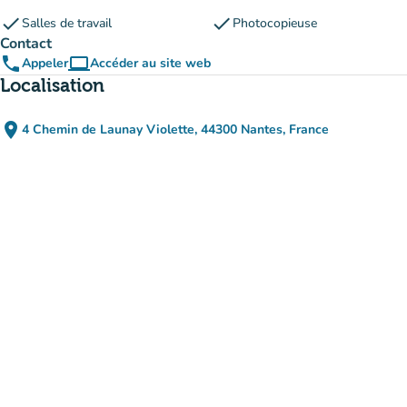
check
check
Salles de travail
Photocopieuse
Contact
phone
computer
Appeler
Accéder au site web
(nouvel onglet)
Localisation
place
4 Chemin de Launay Violette, 44300 Nantes, France
(ouvrir dans Google Maps)
(nouvel onglet)