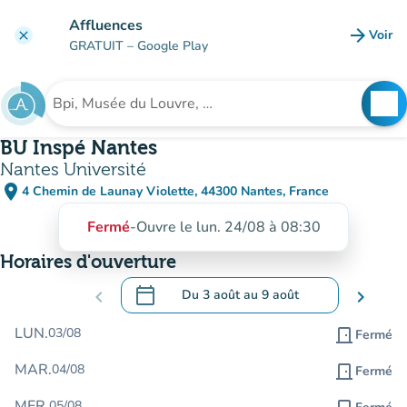
Aller au contenu principal
Affluences
arrow_forward
Voir
clear
(nouve
GRATUIT
– Google Play
search
See
Rechercher un établissement
BU Inspé Nantes
Nantes Université
place
4 Chemin de Launay Violette, 44300 Nantes, France
(ouvrir dans Google Maps)
(nouvel onglet)
Fermé
-
Ouvre le lun. 24/08 à 08:30
Horaires d'ouverture
calendar_today
chevron_left
Du
3 août
au
9 août
chevron_right
.
Ouvrir le calendrier pour changer de dat
LUN.
03/08
door_front
Fermé
MAR.
04/08
door_front
Fermé
MER.
05/08