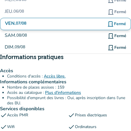
door_front
Fermé
JEU.
06/08
door_front
Fermé
VEN.
07/08
door_front
Fermé
SAM.
08/08
door_front
Fermé
DIM.
09/08
door_front
Fermé
Informations pratiques
Accès
Conditions d'accès :
Accès libre.
Informations complémentaires
Nombre de places assises : 159
Accès au catalogue :
Plus d'informations
Possibilité d'emprunt des livres : Oui, après inscription dans l'une
des BU.
Services disponibles
check
check
Accès PMR
Prises électriques
check
check
Wifi
Ordinateurs