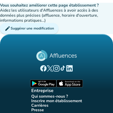
Vous souhaitez améliorer cette page établissement ?
Aidez les utilisateurs d'Affluences à avoir accès à des
données plus précises (affluence, horaire d'ouverture,
informations pratiques…)
edit
Suggérer une modification
(nouvel onglet)
(nouvel onglet)
(nouvel onglet)
(nouvel onglet)
(nouvel onglet)
Page Facebook Affluences
Page Twitter Affluences
Page Instagram Affluences
Page Tiktok Affluences
Page LinkedIn Affluences
(nouvel onglet)
(nouvel onglet)
Entreprise
Qui sommes-nous ?
(nouvel onglet)
Inscrire mon établissement
(nouvel onglet)
Carrières
(nouvel onglet)
Presse
(nouvel onglet)