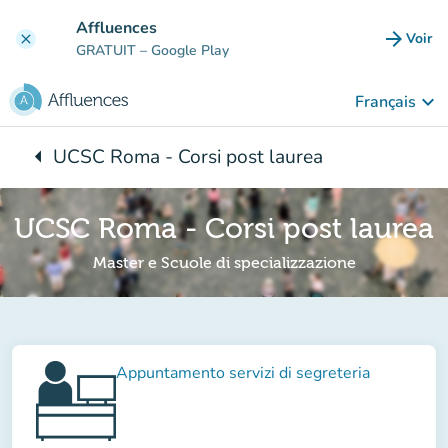
Aller au contenu principal
Affluences
arrow_forward
Voir
clear
(nouve
GRATUIT
– Google Play
keyboard_arrow_down
Français
arrow_left
UCSC Roma - Corsi post laurea
Retour à :
UCSC Roma - Corsi post laurea
Master e Scuole di specializzazione
Appuntamento servizi di segreteria